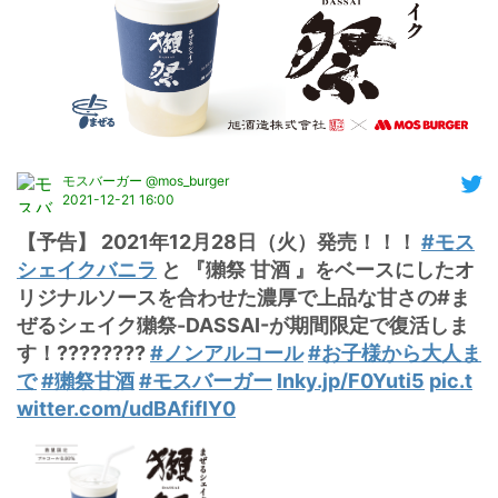
モスバーガー @mos_burger
2021-12-21 16:00
【予告】 2021年12月28日（火）発売！！！ 
#モス
シェイクバニラ
 と 『獺祭 甘酒 』をベースにしたオ
リジナルソースを合わせた濃厚で上品な甘さの#ま
ぜるシェイク獺祭-DASSAI-が期間限定で復活しま
す！???????? 
#ノンアルコール
#お子様から大人ま
で
#獺祭甘酒
#モスバーガー
lnky.jp/F0Yuti5
pic.t
witter.com/udBAfiflY0