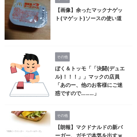
【画像】余ったマックナゲッ
ト(マゲット)ソースの使い道
その他
ぼく＆トッモ「「決闘(デュエ
ル)！！！」」マックの店員
「あのー、他のお客様にご迷
惑ですので………」
その他
【朗報】マクドナルドの新バ
ーガー、ガチで本気を出すｗ