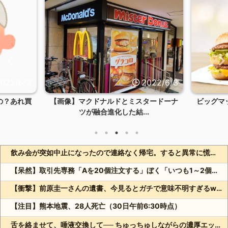
022/6/3
2022/6/3
の？あれ買
【画像】マクドナルドとミスタードーナ
ビッグマ
ツが融合進化した結...
飲み会が突如中止になったので連絡なく帰宅。すると異常に慌てる嫁。なので無理やりリビング突入した結果→
【呆然】取引先専務「Aを20個注文する」ぼく「いつも1～2個しか使わないけど本当に20であってる？」取専「あってる」⇒結果！
【衝撃】前原圭一さんの遺書、今見るとガチで意味不明すぎるwww
【注目】熊本地震、28人死亡（30日午前6:30時点）
舌を絡ませて、唾液交換して── ちゅっちゅしながらの濃厚エッ画像♪