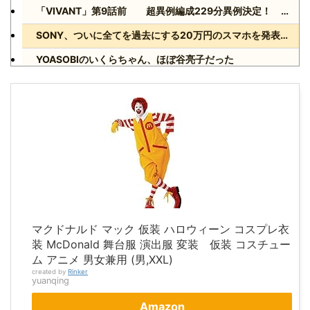
「VIVANT」第9話前 超異例編成229分異例決定！ 気になる「裏の裏」黒須（松坂桃李）飛び交う考察
SONY、ついに全てを過去にする20万円のスマホを発表wwww
YOASOBIのいくらちゃん、ほぼ谷亮子だった
Powered by livedoor 相互RSS
マクドナルド マック 仮装 ハロウィーン コスプレ衣
装 McDonald 舞台服 演出服 変装 仮装 コスチュー
ム アニメ 男女兼用 (男,XXL)
created by
Rinker
yuanqing
Amazon