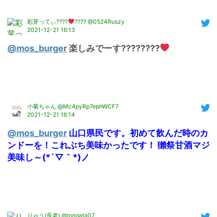
彩芽ってぃ????
???? @0524Ruszy
2021-12-21 16:13
@mos_burger
 楽しみでーす????????
小菊ちゃん @Mc4pyRp7ephWCF7
2021-12-21 16:14
@mos_burger
山口県民です。初めて飲んだ時のカ
ンドーを！これぶち美味かったです！ 獺祭甘酒マジ
美味し～(*´▽｀*)ノ
りゅう(長老) @torigata07