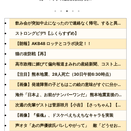
飲み会が突如中止になったので連絡なく帰宅。すると異常に慌てる嫁。なので無理やりリビング突入した結果→
ストロングビデ1【ふくらすずめ】
【朗報】AKB48 ロッテとコラボ決定！！
猫の攻防戦【再】
高市政権に媚びて偏向報道まみれの産経新聞、コスト上昇に耐えられず東北6県撤退を発表
【注目】熊本地震、28人死亡（30日午前6:30時点）
【画像】発達障害の子どもはこの絵の意味がすぐに分からないらしい
海外「日本よ、お前がナンバーワンだ」 熊本地震直後の日本の対応のスピードに世界が衝撃
次週の先輩ゲストは菅原咲月【小吉】【さっちゃん】【乃木坂スター誕生！SIX】【乃木坂46】
【画像】『雀魂』、ドスケベえちえちなキャラを実装
声オタ「あの声優彼氏バレしやがって」 敵「どうせお前とは付き合えないのにｗ」←これ