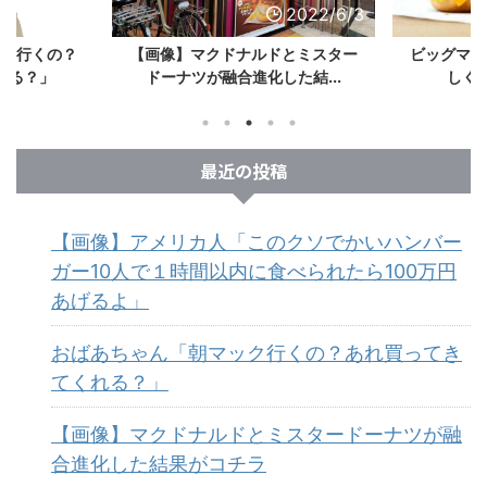
2022/6/3
2022/6/3
ック行くの？
【画像】マクドナルドとミスター
ビッグマッ
れる？」
ドーナツが融合進化した結...
しく手
最近の投稿
【画像】アメリカ人「このクソでかいハンバー
ガー10人で１時間以内に食べられたら100万円
あげるよ」
おばあちゃん「朝マック行くの？あれ買ってき
てくれる？」
【画像】マクドナルドとミスタードーナツが融
合進化した結果がコチラ