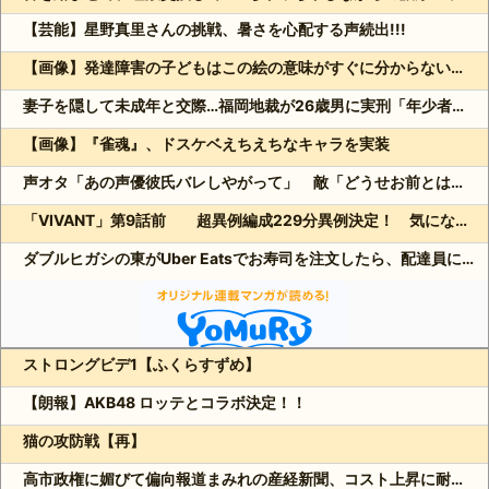
【芸能】星野真里さんの挑戦、暑さを心配する声続出!!!
【画像】発達障害の子どもはこの絵の意味がすぐに分からないらしい
妻子を隠して未成年と交際…福岡地裁が26歳男に実刑「年少者の未熟さにつけ込んだ」
【画像】『雀魂』、ドスケベえちえちなキャラを実装
声オタ「あの声優彼氏バレしやがって」 敵「どうせお前とは付き合えないのにｗ」←これ
「VIVANT」第9話前 超異例編成229分異例決定！ 気になる「裏の裏」黒須（松坂桃李）飛び交う考察
ダブルヒガシの東がUber Eatsでお寿司を注文したら、配達員に全て食べられる!?
ストロングビデ1【ふくらすずめ】
Powered by livedoor 相互RSS
【朗報】AKB48 ロッテとコラボ決定！！
猫の攻防戦【再】
高市政権に媚びて偏向報道まみれの産経新聞、コスト上昇に耐えられず東北6県撤退を発表