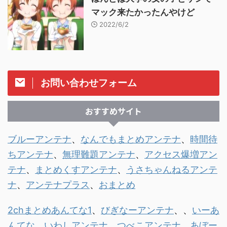
マック来たかったんやけど
2022/6/2
お問い合わせフォーム
おすすめサイト
ブルーアンテナ
、
なんでもまとめアンテナ
、
時間待
ちアンテナ
、
無理難題アンテナ
、
アクセス爆増アン
テナ
、
まとめくすアンテナ
、
うさちゃんねるアンテ
ナ
、
アンテナプラス
、
おまとめ
2chまとめあんてな1
、
びぎなーアンテナ
、、
いーあ
んてな
、
いわしアンテナ
、
つべこアンテナ
、
あぼー