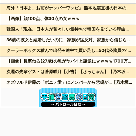
海外「日本よ、お前がナンバーワンだ」 熊本地震直後の日本の対応のスピードに世界が衝撃
【画像】顔100点、体30点の女ｗｗｗ
韓国人「現在、日本人が苦々しい気持ちで韓国を見ている理由がこちら…」→「相当悔しがってるだろうな…（ﾌﾞﾙﾌﾞﾙ」＝韓国の反応
36歳の彼女と結婚したいのに、家族が猛反対。家族から信じられない言葉が飛び出した… 他
クーラーボックス積んで出発→途中で買い足し…50代公務員の“ドライブ”が地獄すぎた 他
【画像】長濱ねる(27歳)の乳がヤバイと話題にｗｗｗｗ1700万バズｗｗｗｗｗｗｗｗｗｗ 他
次週の先輩ゲストは菅原咲月【小吉】【さっちゃん】【乃木坂スター誕生！SIX】【乃木坂46】
オズワルド伊藤の「ポニテ愛」にメンバーから悲鳴が…【乃木坂スター誕生！SIX】【乃木坂46】
Powered by livedoor 相互RSS