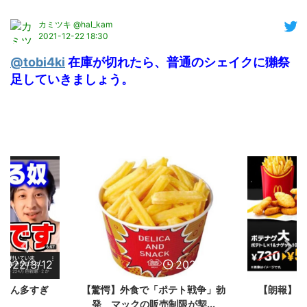
カミツキ @hal_kam
2021-12-22 18:30
@tobi4ki
在庫が切れたら、普通のシェイクに獺祭
足していきましょう。
2022/3/12
2022/1/29
弱さん多すぎ
【驚愕】外食で「ポテト戦争」勃
【朗報】マ
発 マックの販売制限が契...