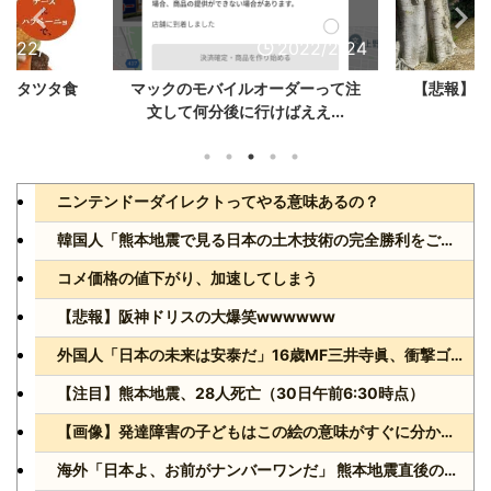
2022/5/22
2022/2/24
キンタツタ食
マックのモバイルオーダーって注
【悲報】マ
文して何分後に行けばええ...
ニンテンドーダイレクトってやる意味あるの？
韓国人「熊本地震で見る日本の土木技術の完全勝利をご覧ください」→「これはすごいわ」「こういうのを見ると日本人は何か適当に作る感じがしない・・・」「あれがまさに経験値である」
コメ価格の値下がり、加速してしまう
【悲報】阪神ドリスの大爆笑wwwwww
外国人「日本の未来は安泰だ」16歳MF三井寺眞、衝撃ゴール！久保建英超え歴代2位の記録！3得点に絡む活躍で海外絶賛！【海外の反応】
【注目】熊本地震、28人死亡（30日午前6:30時点）
【画像】発達障害の子どもはこの絵の意味がすぐに分からないらしい
海外「日本よ、お前がナンバーワンだ」 熊本地震直後の日本の対応のスピードに世界が衝撃