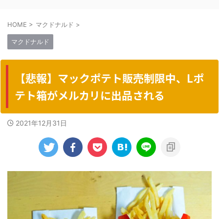
HOME
>
マクドナルド
>
マクドナルド
【悲報】マックポテト販売制限中、Lポ
テト箱がメルカリに出品される
2021年12月31日