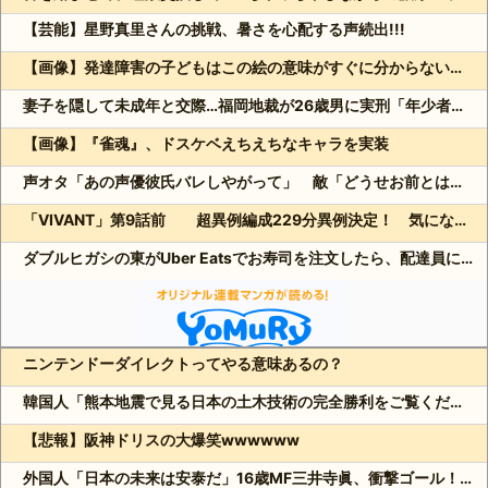
【芸能】星野真里さんの挑戦、暑さを心配する声続出!!!
【画像】発達障害の子どもはこの絵の意味がすぐに分からないらしい
妻子を隠して未成年と交際…福岡地裁が26歳男に実刑「年少者の未熟さにつけ込んだ」
【画像】『雀魂』、ドスケベえちえちなキャラを実装
声オタ「あの声優彼氏バレしやがって」 敵「どうせお前とは付き合えないのにｗ」←これ
「VIVANT」第9話前 超異例編成229分異例決定！ 気になる「裏の裏」黒須（松坂桃李）飛び交う考察
ダブルヒガシの東がUber Eatsでお寿司を注文したら、配達員に全て食べられる!?
ニンテンドーダイレクトってやる意味あるの？
Powered by livedoor 相互RSS
韓国人「熊本地震で見る日本の土木技術の完全勝利をご覧ください」→「これはすごいわ」「こういうのを見ると日本人は何か適当に作る感じがしない・・・」「あれがまさに経験値である」
【悲報】阪神ドリスの大爆笑wwwwww
外国人「日本の未来は安泰だ」16歳MF三井寺眞、衝撃ゴール！久保建英超え歴代2位の記録！3得点に絡む活躍で海外絶賛！【海外の反応】