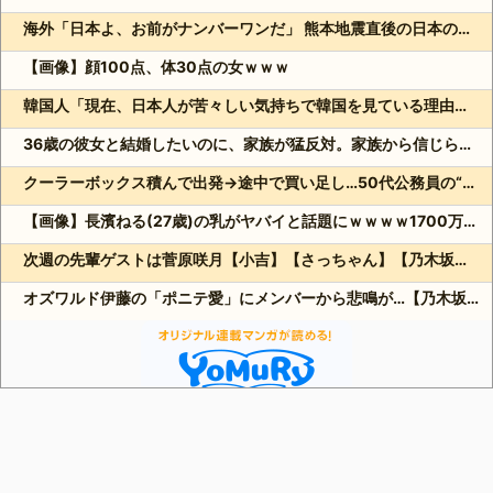
海外「日本よ、お前がナンバーワンだ」 熊本地震直後の日本の対応のスピードに世界が衝撃
【画像】顔100点、体30点の女ｗｗｗ
韓国人「現在、日本人が苦々しい気持ちで韓国を見ている理由がこちら…」→「相当悔しがってるだろうな…（ﾌﾞﾙﾌﾞﾙ」＝韓国の反応
36歳の彼女と結婚したいのに、家族が猛反対。家族から信じられない言葉が飛び出した… 他
クーラーボックス積んで出発→途中で買い足し…50代公務員の“ドライブ”が地獄すぎた 他
【画像】長濱ねる(27歳)の乳がヤバイと話題にｗｗｗｗ1700万バズｗｗｗｗｗｗｗｗｗｗ 他
次週の先輩ゲストは菅原咲月【小吉】【さっちゃん】【乃木坂スター誕生！SIX】【乃木坂46】
オズワルド伊藤の「ポニテ愛」にメンバーから悲鳴が…【乃木坂スター誕生！SIX】【乃木坂46】
Powered by livedoor 相互RSS