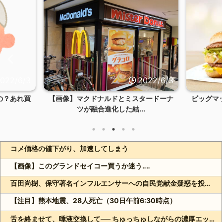
022/6/3
2022/6/3
の？あれ買
【画像】マクドナルドとミスタードーナ
ビッグマ
ツが融合進化した結...
コメ価格の値下がり、加速してしまう
【画像】このグランドセイコー買うか迷う‥‥
百田尚樹、保守著名インフルエンサーへの自民党献金疑惑を投稿し炎上
【注目】熊本地震、28人死亡（30日午前6:30時点）
舌を絡ませて、唾液交換して── ちゅっちゅしながらの濃厚エッ画像♪