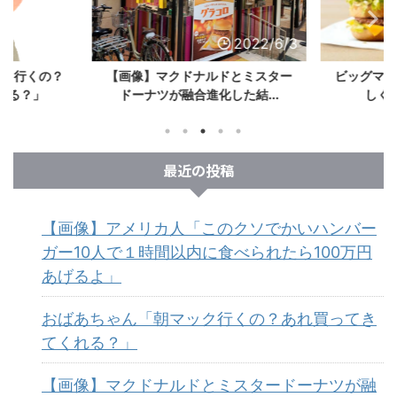
2022/6/3
2022/6/3
ック行くの？
【画像】マクドナルドとミスター
ビッグマッ
れる？」
ドーナツが融合進化した結...
しく手
最近の投稿
【画像】アメリカ人「このクソでかいハンバー
ガー10人で１時間以内に食べられたら100万円
あげるよ」
おばあちゃん「朝マック行くの？あれ買ってき
てくれる？」
【画像】マクドナルドとミスタードーナツが融