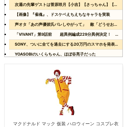
次週の先輩ゲストは菅原咲月【小吉】【さっちゃん】【乃木坂スター誕生！SIX】【乃木坂46】
【画像】『雀魂』、ドスケベえちえちなキャラを実装
声オタ「あの声優彼氏バレしやがって」 敵「どうせお前とは付き合えないのにｗ」←これ
「VIVANT」第9話前 超異例編成229分異例決定！ 気になる「裏の裏」黒須（松坂桃李）飛び交う考察
SONY、ついに全てを過去にする20万円のスマホを発表wwww
YOASOBIのいくらちゃん、ほぼ谷亮子だった
Powered by livedoor 相互RSS
マクドナルド マック 仮装 ハロウィーン コスプレ衣