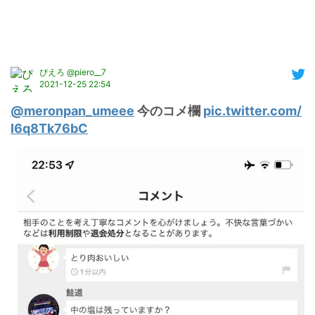
ぴえろ @piero__7
2021-12-25 22:54
@meronpan_umeee
 今のコメ欄 
pic.twitter.com/
I6q8Tk76bC