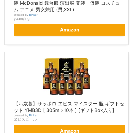
装 McDonald 舞台服 演出服 変装 仮装 コスチュー
ム アニメ 男女兼用 (男,XXL)
created by
Rinker
yuanqing
Amazon
【お歳暮】サッポロ ヱビス マイスター 瓶 ギフトセ
ット YMB3D [ 305ml×10本 ] [ギフトBox入り]
created by
Rinker
ヱビスビール
Amazon