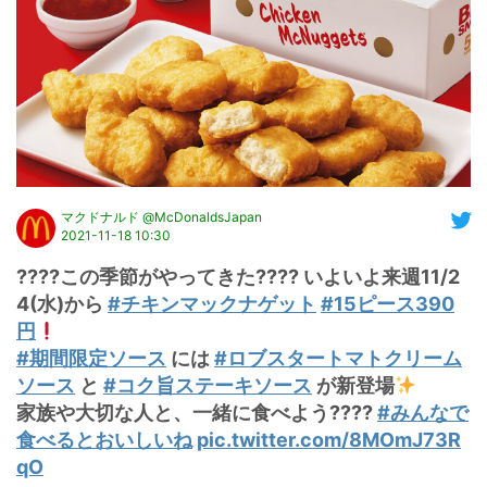
マクドナルド @McDonaldsJapan
2021-11-18 10:30
????この季節がやってきた???? いよいよ来週11/2
4(水)から 
#チキンマックナゲット
#15ピース390
円
#期間限定ソース
 には 
#ロブスタートマトクリーム
ソース
 と 
#コク旨ステーキソース
 が新登場
家族や大切な人と、一緒に食べよう???? 
#みんなで
食べるとおいしいね
pic.twitter.com/8MOmJ73R
qO