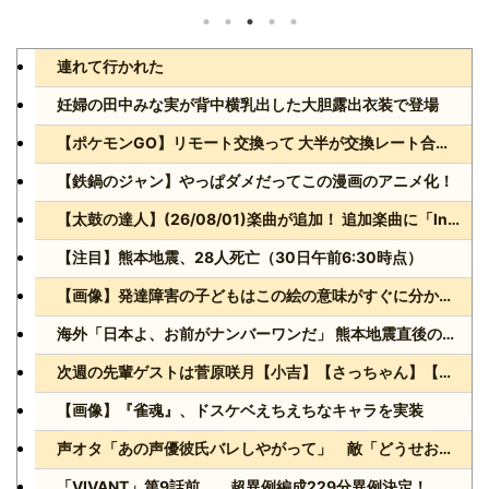
連れて行かれた
妊婦の田中みな実が背中横乳出した大胆露出衣装で登場
【ポケモンGO】リモート交換って 大半が交換レート合わせない奴多くね？
【鉄鍋のジャン】やっぱダメだってこの漫画のアニメ化！
【太鼓の達人】(26/08/01)楽曲が追加！ 追加楽曲に「ln(guis・tics) / Sephid」「Remnath / ぺのれり」の2曲が登場！！
【注目】熊本地震、28人死亡（30日午前6:30時点）
【画像】発達障害の子どもはこの絵の意味がすぐに分からないらしい
海外「日本よ、お前がナンバーワンだ」 熊本地震直後の日本の対応のスピードに世界が衝撃
次週の先輩ゲストは菅原咲月【小吉】【さっちゃん】【乃木坂スター誕生！SIX】【乃木坂46】
【画像】『雀魂』、ドスケベえちえちなキャラを実装
声オタ「あの声優彼氏バレしやがって」 敵「どうせお前とは付き合えないのにｗ」←これ
「VIVANT」第9話前 超異例編成229分異例決定！ 気になる「裏の裏」黒須（松坂桃李）飛び交う考察