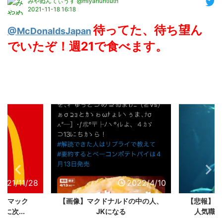
みやぬんてぃうす @miyanuntiuth
2021-11-18 16:18
待ってた、待ち望ん
@McDonaldsJapan
でいたぞ！週21で食べます。
2021/11/28
2022/4/10
か】マック
【画像】マクドナルドの中の人、
【悲報】「
ロに次...
JKになる
人気職業