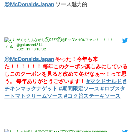
@McDonaldsJapan
 ソース魅力的
がくさんあながちⓎ????Ⓟ@PonD'z ガルファン！！！！！
@gakusan4314
2021-11-18 10:32
@McDonaldsJapan
 やった！今年も来
た！！！！！！ 毎年このクーポン楽しみにしている
しこのクーポンを見ると改めて冬だなぁ〜！って思
う。 毎年ありがとうございます！
#マクドナルド
#
チキンマックナゲット
#期間限定ソース
#ロブスタ
ートマトクリームソース
#コク旨ステーキソース
しゅか＠吐音夢のママ‎´•ﻌ•`???????? @tomemunomama