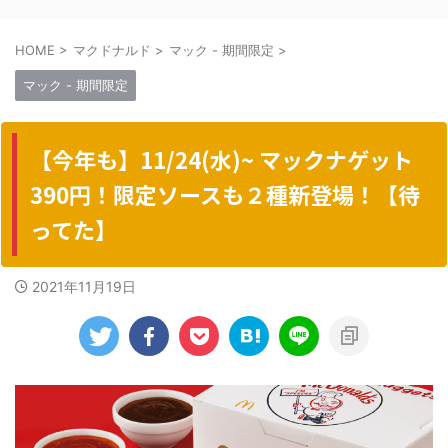
HOME
>
マクドナルド
>
マック - 期間限定
>
マック - 期間限定
【今年も】11/24(水)~ マックナゲット
390円！限定ソースも２種新登場！【待
ってた】
2021年11月19日