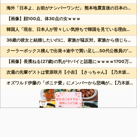
海外「日本よ、お前がナンバーワンだ」 熊本地震直後の日本の対応のスピードに世界が衝撃
【画像】顔100点、体30点の女ｗｗｗ
韓国人「現在、日本人が苦々しい気持ちで韓国を見ている理由がこちら…」→「相当悔しがってるだろうな…（ﾌﾞﾙﾌﾞﾙ」＝韓国の反応
36歳の彼女と結婚したいのに、家族が猛反対。家族から信じられない言葉が飛び出した… 他
クーラーボックス積んで出発→途中で買い足し…50代公務員の“ドライブ”が地獄すぎた 他
【画像】長濱ねる(27歳)の乳がヤバイと話題にｗｗｗｗ1700万バズｗｗｗｗｗｗｗｗｗｗ 他
次週の先輩ゲストは菅原咲月【小吉】【さっちゃん】【乃木坂スター誕生！SIX】【乃木坂46】
オズワルド伊藤の「ポニテ愛」にメンバーから悲鳴が…【乃木坂スター誕生！SIX】【乃木坂46】
Powered by livedoor 相互RSS