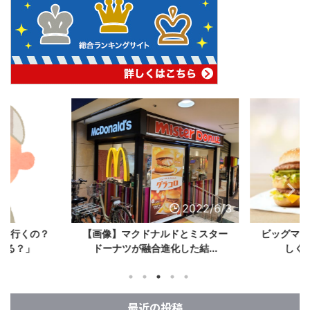
2022/6/3
2022/6/3
ック行くの？
【画像】マクドナルドとミスター
ビッグマッ
れる？」
ドーナツが融合進化した結...
しく手
最近の投稿