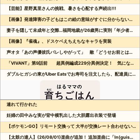
【芸能】星野真里さんの挑戦、暑さを心配する声続出!!!
【画像】発達障害の子どもはこの絵の意味がすぐに分からないらしい
妻子を隠して未成年と交際…福岡地裁が26歳男に実刑「年少者の未熟さにつけ込んだ」
【画像】『雀魂』、ドスケベえちえちなキャラを実装
声オタ「あの声優彼氏バレしやがって」 敵「どうせお前とは付き合えないのにｗ」←これ
「VIVANT」第9話前 超異例編成229分異例決定！ 気になる「裏の裏」黒須（松坂桃李）飛び交う考察
ダブルヒガシの東がUber Eatsでお寿司を注文したら、配達員に全て食べられる!?
連れて行かれた
Powered by livedoor 相互RSS
妊婦の田中みな実が背中横乳出した大胆露出衣装で登場
【ポケモンGO】リモート交換って 大半が交換レート合わせない奴多くね？
【太鼓の達人】(26/08/01)楽曲が追加！ 追加楽曲に「ln(guis・tics) / Sephid」「Remnath / ぺのれり」の2曲が登場！！