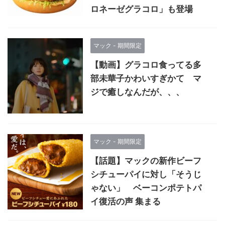
ロネーゼグラコロ」も登場
マック - 期間限定
【動画】グラコロ食ってる多
部未華子かわいすぎかて マ
ジで癒しなんだが、、、
マック - 期間限定
【話題】マックの新作ビーフ
シチューパイに対し「そうじ
ゃない」 ベーコンポテトパ
イ復活の声 集まる