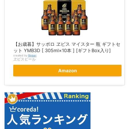
【お歳暮】サッポロ ヱビス マイスター 瓶 ギフトセ
ット YMB3D [ 305ml×10本 ] [ギフトBox入り]
created by
Rinker
ヱビスビール
Amazon