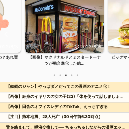
022/6/3
2022/6/3
の？あれ買
【画像】マクドナルドとミスタードーナ
ビッグマ
ツが融合進化した結...
【鉄鍋のジャン】やっぱダメだってこの漫画のアニメ化！
【画像】細身のイギリスの女の子(23)「体を使って話しましょう…
【画像】田舎のオフィスレディのTikTok、えっちすぎる
【注目】熊本地震、28人死亡（30日午前6:30時点）
舌を絡ませて、唾液交換して── ちゅっちゅしながらの濃厚エッ画像♪