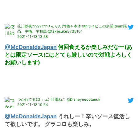
弦川紗夜????????りんりん(竹佑←本体 9thライビュの余韻(team限
凸、中指、平和島 @takesuke3735101
2021-11-18 13:58
@McDonaldsJapan
何回食えるか楽しみだなー(あ
とは限定ソースにはとても厳しいので対戦よろしく
お願いします)
つかれてる(:3 」∠)_吐露ねこ @Disneynecotanuk
2021-11-18 10:54
@McDonaldsJapan
 うれしー！辛いソース復活し
て欲しいです。 グラコロも楽しみ。