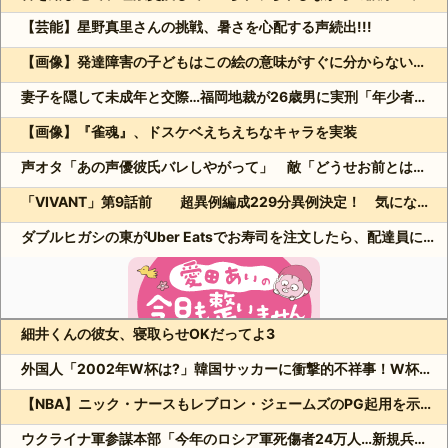
【芸能】星野真里さんの挑戦、暑さを心配する声続出!!!
【画像】発達障害の子どもはこの絵の意味がすぐに分からないらしい
妻子を隠して未成年と交際…福岡地裁が26歳男に実刑「年少者の未熟さにつけ込んだ」
【画像】『雀魂』、ドスケベえちえちなキャラを実装
声オタ「あの声優彼氏バレしやがって」 敵「どうせお前とは付き合えないのにｗ」←これ
「VIVANT」第9話前 超異例編成229分異例決定！ 気になる「裏の裏」黒須（松坂桃李）飛び交う考察
ダブルヒガシの東がUber Eatsでお寿司を注文したら、配達員に全て食べられる!?
細井くんの彼女、寝取らせOKだってよ3
Powered by livedoor 相互RSS
外国人「2002年W杯は?」韓国サッカーに衝撃的不祥事！W杯予選でレフリーへの性的接待発覚！海外騒然！【海外の反応】
【NBA】ニック・ナースもレブロン・ジェームズのPG起用を示唆か
ウクライナ軍参謀本部「今年のロシア軍死傷者24万人…新規兵力の募集規模を上回る」！