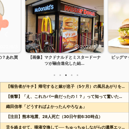
022/6/3
2022/6/3
の？あれ買
【画像】マクドナルドとミスタードーナ
ビッグマ
ツが融合進化した結...
【報告者がキチ】帰宅すると嫁が息子（5ケ月）の風呂あがりをパン1で世話してそのまま乳をやりだした。おい飯は！って言うと自分で温めてよ！って旦那舐めてるヒス女うざい
【衝撃】「え、これカバー曲だったの！？」って知って驚いた曲あげてけ
織田信孝「どうすればよかったんやろなぁ」
【注目】熊本地震、28人死亡（30日午前6:30時点）
舌を絡ませて、唾液交換して── ちゅっちゅしながらの濃厚エッ画像♪