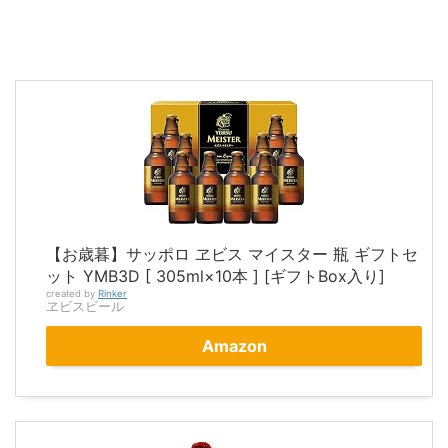
【お歳暮】サッポロ ヱビス マイスター 瓶 ギフトセ
ット YMB3D [ 305ml×10本 ] [ギフトBox入り]
created by
Rinker
ヱビスビール
Amazon