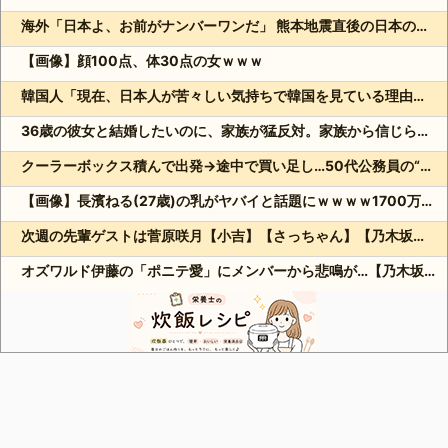
海外「日本よ、お前がナンバーワンだ」 熊本地震直後の日本の対応のスピードに世界が衝撃
【画像】顔100点、体30点の女ｗｗｗ
韓国人「現在、日本人が苦々しい気持ちで韓国を見ている理由がこちら…」→「相当悔しがってるだろうな…（ﾌﾞﾙﾌﾞﾙ」＝韓国の反応
36歳の彼女と結婚したいのに、家族が猛反対。家族から信じられない言葉が飛び出した… 他
クーラーボックス積んで出発→途中で買い足し…50代公務員の“ドライブ”が地獄すぎた 他
【画像】長濱ねる(27歳)の乳がヤバイと話題にｗｗｗｗ1700万バズｗｗｗｗｗｗｗｗｗｗ 他
次週の先輩ゲストは菅原咲月【小吉】【さっちゃん】【乃木坂スター誕生！SIX】【乃木坂46】
オズワルド伊藤の「ポニテ愛」にメンバーから悲鳴が…【乃木坂スター誕生！SIX】【乃木坂46】
Powered by livedoor 相互RSS