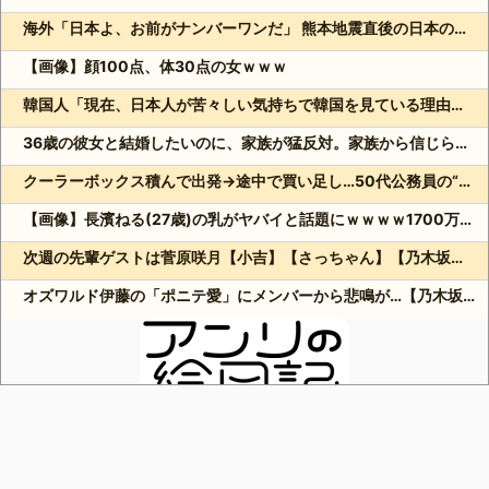
海外「日本よ、お前がナンバーワンだ」 熊本地震直後の日本の対応のスピードに世界が衝撃
【画像】顔100点、体30点の女ｗｗｗ
韓国人「現在、日本人が苦々しい気持ちで韓国を見ている理由がこちら…」→「相当悔しがってるだろうな…（ﾌﾞﾙﾌﾞﾙ」＝韓国の反応
36歳の彼女と結婚したいのに、家族が猛反対。家族から信じられない言葉が飛び出した… 他
クーラーボックス積んで出発→途中で買い足し…50代公務員の“ドライブ”が地獄すぎた 他
【画像】長濱ねる(27歳)の乳がヤバイと話題にｗｗｗｗ1700万バズｗｗｗｗｗｗｗｗｗｗ 他
次週の先輩ゲストは菅原咲月【小吉】【さっちゃん】【乃木坂スター誕生！SIX】【乃木坂46】
オズワルド伊藤の「ポニテ愛」にメンバーから悲鳴が…【乃木坂スター誕生！SIX】【乃木坂46】
Powered by livedoor 相互RSS