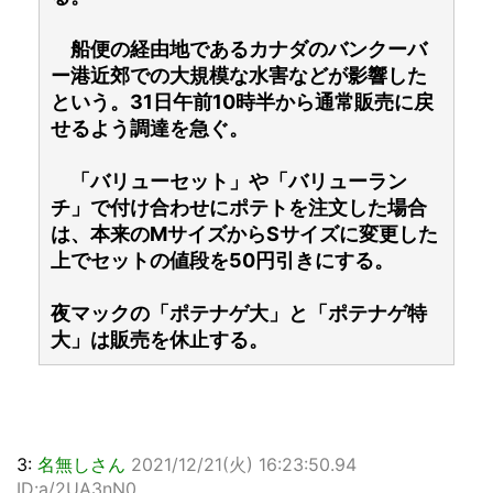
船便の経由地であるカナダのバンクーバ
ー港近郊での大規模な水害などが影響した
という。31日午前10時半から通常販売に戻
せるよう調達を急ぐ。
「バリューセット」や「バリューラン
チ」で付け合わせにポテトを注文した場合
は、本来のMサイズからSサイズに変更した
上でセットの値段を50円引きにする。
夜マックの「ポテナゲ大」と「ポテナゲ特
大」は販売を休止する。
3:
名無しさん
2021/12/21(火) 16:23:50.94
ID:a/2UA3nN0