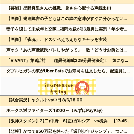
【芸能】星野真里さんの挑戦、暑さを心配する声続出!!!
【画像】発達障害の子どもはこの絵の意味がすぐに分からないらしい
妻子を隠して未成年と交際…福岡地裁が26歳男に実刑「年少者の未熟さにつけ込んだ」
【画像】『雀魂』、ドスケベえちえちなキャラを実装
声オタ「あの声優彼氏バレしやがって」 敵「どうせお前とは付き合えないのにｗ」←これ
「VIVANT」第9話前 超異例編成229分異例決定！ 気になる「裏の裏」黒須（松坂桃李）飛び交う考察
ダブルヒガシの東がUber Eatsでお寿司を注文したら、配達員に全て食べられる!?
【試合実況】ヤクルトvs中日 8/6/18:00
Powered by livedoor 相互RSS
ホークス対ファイターズ 18:00～（みずほPayPay)
【阪神スタメン】2(二)中野 6(左)ガルシア vs横浜 【17:45試合開始予定】 2026/08/06
【悲報】かつて650万部を誇った「週刊少年ジャンプ」、ついに発行部数が100万部を割る・・・