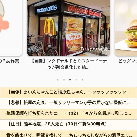
022/6/3
2022/6/3
の？あれ買
【画像】マクドナルドとミスタードーナ
ビッグマ
ツが融合進化した結...
【画像】まいんちゃんこと福原遥ちゃん、エッッッッッッッッッッッッッッッッ！
【悲報】松屋の定食、一般サラリーマンが手の届かない昼飯になってしまうwww
生活保護を打ち切られたニート（32）「今から全員ぶっ殺しに行ってやる」当然逮捕
【注目】熊本地震、28人死亡（30日午前6:30時点）
舌を絡ませて、唾液交換して── ちゅっちゅしながらの濃厚エッ画像♪