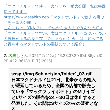
「マクドナルド」で使える裏ワザを一挙大公開！私は毎回
使ってます。
https://www.asahiro.net/「マクドナルド」で使える裏ワ
ザを一挙大公開！/
こんにちは、YKAです。 子供から大人までみんな大好き
「マクドナルド」ですが、実はマクドナルドにはいくつか
の裏技があるのをご存じでしょうか？ 今回は、知ってる
と得をするマクドナルドの裏技について紹介し
2:
名無しさん
2021/12/21(火) 16:23:37.20 ID:tlB6jvnJ0
BE:422186189-PLT(12015)
sssp://img.5ch.net/ico/folder1_03.gif
日本マクドナルドは21日、北米からの輸入
が遅延しているため、全国の店舗で販売し
ている「マックフライポテト」のMサイズ
とLサイズの販売を24～30日は休止すると
発表した。その間はSサイズのみの販売とな
る。