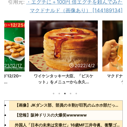
引用元:
・
エグチに＋100円 倍エグチを頼んでみた
マクドナルド（画像あり） [144189134]
2021/12/17
2022/4/2
ド12/20~
ワイケンタッキー大臣、「ビスケ
マクドナル
...
ット」をメニューから永久...
う
【画像】JKダンス部、部員の８割が巨乳のムホホ部だったwww
【悲報】阪神ドリスの大爆笑wwwwww
外国人「日本の未来は安泰だ」16歳MF三井寺眞、衝撃ゴール！久保建英超え歴代2位の記録！3得点に絡む活躍で海外絶賛！【海外の反応】