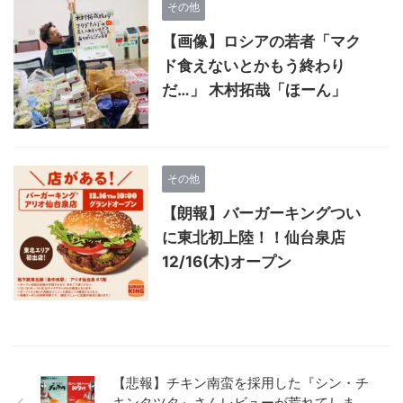
その他
【画像】ロシアの若者「マク
ド食えないとかもう終わり
だ…」 木村拓哉「ほーん」
その他
【朗報】バーガーキングつい
に東北初上陸！！仙台泉店
12/16(木)オープン
【悲報】チキン南蛮を採用した『シン・チ
キンタツタ』さんレビューが荒れてしま