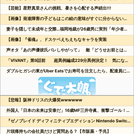
【芸能】星野真里さんの挑戦、暑さを心配する声続出!!!
【画像】発達障害の子どもはこの絵の意味がすぐに分からないらしい
妻子を隠して未成年と交際…福岡地裁が26歳男に実刑「年少者の未熟さにつけ込んだ」
【画像】『雀魂』、ドスケベえちえちなキャラを実装
声オタ「あの声優彼氏バレしやがって」 敵「どうせお前とは付き合えないのにｗ」←これ
「VIVANT」第9話前 超異例編成229分異例決定！ 気になる「裏の裏」黒須（松坂桃李）飛び交う考察
ダブルヒガシの東がUber Eatsでお寿司を注文したら、配達員に全て食べられる!?
【悲報】阪神ドリスの大爆笑wwwwww
Powered by livedoor 相互RSS
外国人「日本の未来は安泰だ」16歳MF三井寺眞、衝撃ゴール！久保建英超え歴代2位の記録！3得点に絡む活躍で海外絶賛！【海外の反応】
『ゼノブレイド ディフィニティブエディション Nintendo Switch 2 Edition』3,713 本
片頭痛持ちの会社員だけど質問ある？【市販薬・予兆】