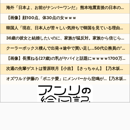
海外「日本よ、お前がナンバーワンだ」 熊本地震直後の日本の対応のスピードに世界が衝撃
【画像】顔100点、体30点の女ｗｗｗ
韓国人「現在、日本人が苦々しい気持ちで韓国を見ている理由がこちら…」→「相当悔しがってるだろうな…（ﾌﾞﾙﾌﾞﾙ」＝韓国の反応
36歳の彼女と結婚したいのに、家族が猛反対。家族から信じられない言葉が飛び出した… 他
クーラーボックス積んで出発→途中で買い足し…50代公務員の“ドライブ”が地獄すぎた 他
【画像】長濱ねる(27歳)の乳がヤバイと話題にｗｗｗｗ1700万バズｗｗｗｗｗｗｗｗｗｗ 他
次週の先輩ゲストは菅原咲月【小吉】【さっちゃん】【乃木坂スター誕生！SIX】【乃木坂46】
オズワルド伊藤の「ポニテ愛」にメンバーから悲鳴が…【乃木坂スター誕生！SIX】【乃木坂46】
Powered by livedoor 相互RSS