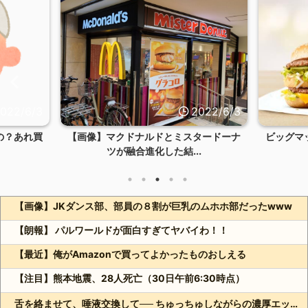
022/6/3
2022/6/3
の？あれ買
【画像】マクドナルドとミスタードーナ
ビッグマ
ツが融合進化した結...
【画像】JKダンス部、部員の８割が巨乳のムホホ部だったwww
【朗報】 パルワールドが面白すぎてヤバイわ！！
【最近】俺がAmazonで買ってよかったものおしえる
【注目】熊本地震、28人死亡（30日午前6:30時点）
舌を絡ませて、唾液交換して── ちゅっちゅしながらの濃厚エッ画像♪