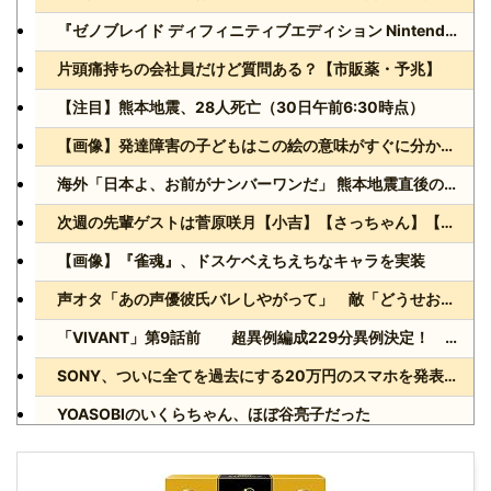
『ゼノブレイド ディフィニティブエディション Nintendo Switch 2 Edition』3,713 本
片頭痛持ちの会社員だけど質問ある？【市販薬・予兆】
【注目】熊本地震、28人死亡（30日午前6:30時点）
【画像】発達障害の子どもはこの絵の意味がすぐに分からないらしい
海外「日本よ、お前がナンバーワンだ」 熊本地震直後の日本の対応のスピードに世界が衝撃
次週の先輩ゲストは菅原咲月【小吉】【さっちゃん】【乃木坂スター誕生！SIX】【乃木坂46】
【画像】『雀魂』、ドスケベえちえちなキャラを実装
声オタ「あの声優彼氏バレしやがって」 敵「どうせお前とは付き合えないのにｗ」←これ
「VIVANT」第9話前 超異例編成229分異例決定！ 気になる「裏の裏」黒須（松坂桃李）飛び交う考察
SONY、ついに全てを過去にする20万円のスマホを発表wwww
YOASOBIのいくらちゃん、ほぼ谷亮子だった