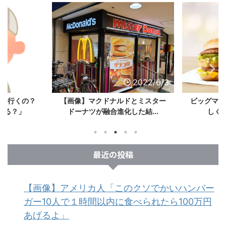
2022/6/3
2022/6/3
ック行くの？
【画像】マクドナルドとミスター
ビッグマッ
れる？」
ドーナツが融合進化した結...
しく手
最近の投稿
【画像】アメリカ人「このクソでかいハンバー
ガー10人で１時間以内に食べられたら100万円
あげるよ」