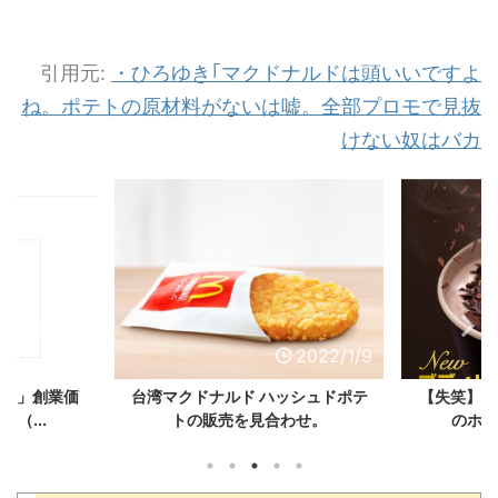
引用元:
・
ひろゆき｢マクドナルドは頭いいですよ
ね。ポテトの原材料がないは嘘。全部プロモで見抜
けない奴はバカ
2022/2/4
2022/1/9
ック」創業価
台湾マクドナルド ハッシュドポテ
【失笑】マ
日（...
トの販売を見合わせ。
のホッ