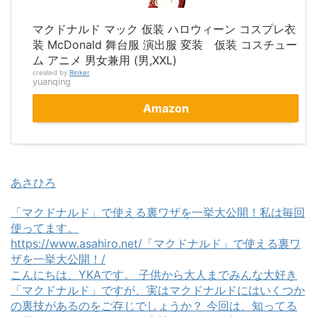
マクドナルド マック 仮装 ハロウィーン コスプレ衣
装 McDonald 舞台服 演出服 変装 仮装 コスチュー
ム アニメ 男女兼用 (男,XXL)
created by
Rinker
yuanqing
Amazon
あさひろ
「マクドナルド」で使える裏ワザを一挙大公開！私は毎回
使ってます。
https://www.asahiro.net/「マクドナルド」で使える裏ワ
ザを一挙大公開！/
こんにちは、YKAです。 子供から大人までみんな大好き
「マクドナルド」ですが、実はマクドナルドにはいくつか
の裏技があるのをご存じでしょうか？ 今回は、知ってる