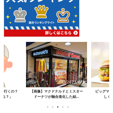
2022/6/3
2022/6/3
ック行くの？
【画像】マクドナルドとミスター
ビッグマッ
れる？」
ドーナツが融合進化した結...
しく手