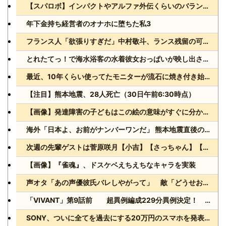
【スパロボ】インパクトやアルファ外伝くらいのバランス求む！！ → インパクトも最終的にはコアブースターで雑魚は一撃で倒せてたけどね
年下金持ち経営者のオナホに堕ちた私3
フランス人「欲張りすぎだ」中村敬斗、ランス残留の可能性を会長が示唆！移籍金が交渉の壁に..現地サポの本音がこれ！【海外の反応】
とれたてっ！で海水浴客の水着彼女おっぱいが映し出される
最近、10年くらい使ってたモニターが流石に焼き付き始めたんですけど、あの...
【注目】熊本地震、28人死亡（30日午前6:30時点）
【画像】発達障害の子どもはこの絵の意味がすぐに分からないらしい
海外「日本よ、お前がナンバーワンだ」 熊本地震直後の日本の対応のスピードに世界が衝撃
次週の先輩ゲストは菅原咲月【小吉】【さっちゃん】【乃木坂スター誕生！SIX】【乃木坂46】
【画像】『雀魂』、ドスケベえちえちなキャラを実装
声オタ「あの声優彼氏バレしやがって」 敵「どうせお前とは付き合えないのにｗ」←これ
「VIVANT」第9話前 超異例編成229分異例決定！ 気になる「裏の裏」黒須（松坂桃李）飛び交う考察
SONY、ついに全てを過去にする20万円のスマホを発表wwww