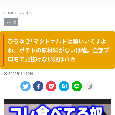
HOME
>
その他
>
その他
ひろゆき｢マクドナルドは頭いいですよ
ね。ポテトの原材料がないは嘘。全部プ
ロモで見抜けない奴はバカ
2022年1月19日