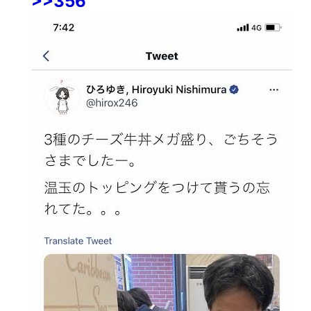
>>356