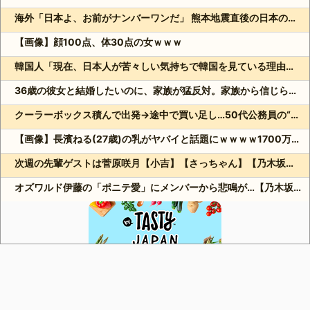
海外「日本よ、お前がナンバーワンだ」 熊本地震直後の日本の対応のスピードに世界が衝撃
【画像】顔100点、体30点の女ｗｗｗ
韓国人「現在、日本人が苦々しい気持ちで韓国を見ている理由がこちら…」→「相当悔しがってるだろうな…（ﾌﾞﾙﾌﾞﾙ」＝韓国の反応
36歳の彼女と結婚したいのに、家族が猛反対。家族から信じられない言葉が飛び出した… 他
クーラーボックス積んで出発→途中で買い足し…50代公務員の“ドライブ”が地獄すぎた 他
【画像】長濱ねる(27歳)の乳がヤバイと話題にｗｗｗｗ1700万バズｗｗｗｗｗｗｗｗｗｗ 他
次週の先輩ゲストは菅原咲月【小吉】【さっちゃん】【乃木坂スター誕生！SIX】【乃木坂46】
オズワルド伊藤の「ポニテ愛」にメンバーから悲鳴が…【乃木坂スター誕生！SIX】【乃木坂46】
Powered by livedoor 相互RSS