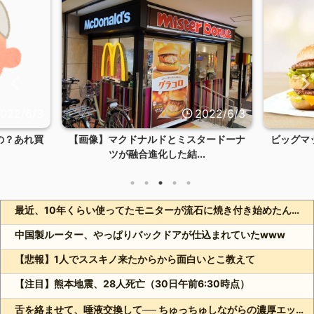
022/6/3
2022/6/3
の？あれ買
【画像】マクドナルドとミスタードーナ
ビッグマ
ツが融合進化した結...
最近、10年くらい使ってたモニターが流石に焼き付き始めたんですけど、あの...
中国製ルーター、やっぱりバックドアが仕込まれていたwww
【悲報】1人でススキノ来たからから面白いとこ教えて
【注目】熊本地震、28人死亡（30日午前6:30時点）
舌を絡ませて、唾液交換して── ちゅっちゅしながらの濃厚エッ画像♪