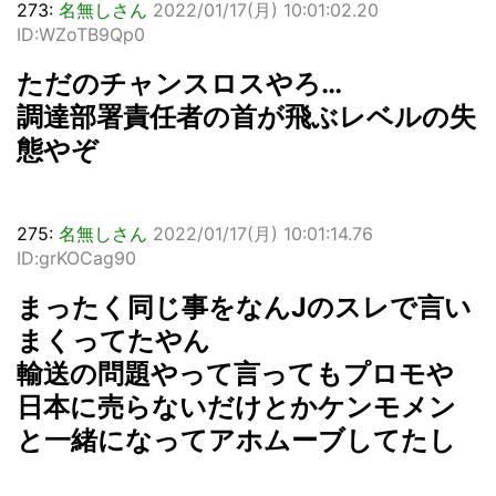
273:
名無しさん
2022/01/17(月) 10:01:02.20
ID:WZoTB9Qp0
ただのチャンスロスやろ…
調達部署責任者の首が飛ぶレベルの失
態やぞ
275:
名無しさん
2022/01/17(月) 10:01:14.76
ID:grKOCag90
まったく同じ事をなんJのスレで言い
まくってたやん
輸送の問題やって言ってもプロモや
日本に売らないだけとかケンモメン
と一緒になってアホムーブしてたし