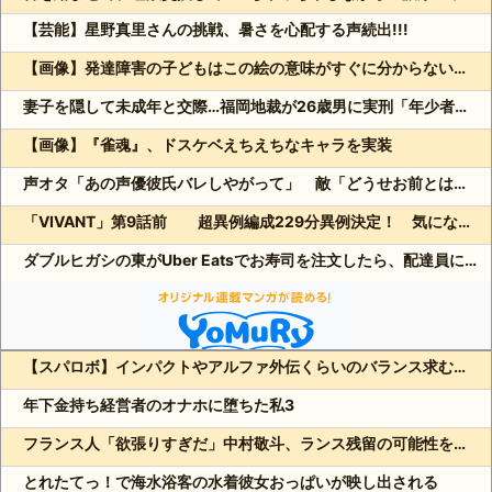
【芸能】星野真里さんの挑戦、暑さを心配する声続出!!!
【画像】発達障害の子どもはこの絵の意味がすぐに分からないらしい
妻子を隠して未成年と交際…福岡地裁が26歳男に実刑「年少者の未熟さにつけ込んだ」
【画像】『雀魂』、ドスケベえちえちなキャラを実装
声オタ「あの声優彼氏バレしやがって」 敵「どうせお前とは付き合えないのにｗ」←これ
「VIVANT」第9話前 超異例編成229分異例決定！ 気になる「裏の裏」黒須（松坂桃李）飛び交う考察
ダブルヒガシの東がUber Eatsでお寿司を注文したら、配達員に全て食べられる!?
【スパロボ】インパクトやアルファ外伝くらいのバランス求む！！ → インパクトも最終的にはコアブースターで雑魚は一撃で倒せてたけどね
Powered by livedoor 相互RSS
年下金持ち経営者のオナホに堕ちた私3
フランス人「欲張りすぎだ」中村敬斗、ランス残留の可能性を会長が示唆！移籍金が交渉の壁に..現地サポの本音がこれ！【海外の反応】
とれたてっ！で海水浴客の水着彼女おっぱいが映し出される