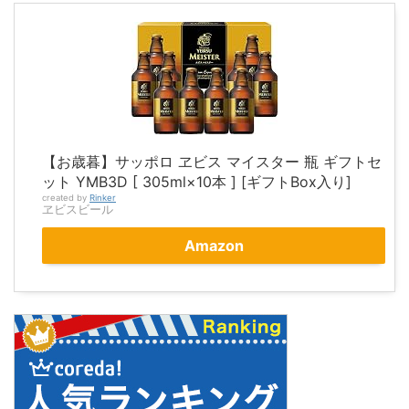
【お歳暮】サッポロ ヱビス マイスター 瓶 ギフトセ
ット YMB3D [ 305ml×10本 ] [ギフトBox入り]
created by
Rinker
ヱビスビール
Amazon