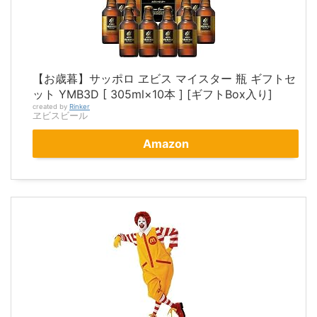
【お歳暮】サッポロ ヱビス マイスター 瓶 ギフトセ
ット YMB3D [ 305ml×10本 ] [ギフトBox入り]
created by
Rinker
ヱビスビール
Amazon