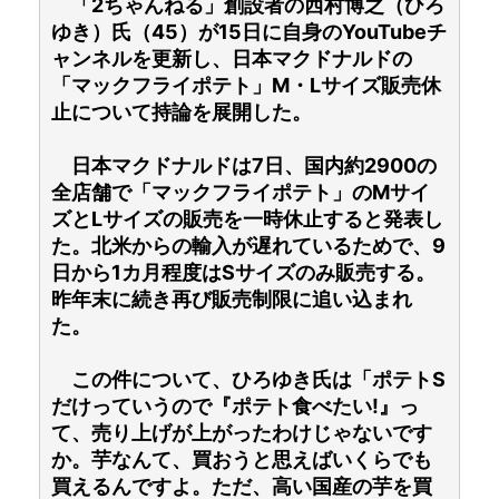
「2ちゃんねる」創設者の西村博之（ひろ
ゆき）氏（45）が15日に自身のYouTubeチ
ャンネルを更新し、日本マクドナルドの
「マックフライポテト」M・Lサイズ販売休
止について持論を展開した。
日本マクドナルドは7日、国内約2900の
全店舗で「マックフライポテト」のMサイ
ズとLサイズの販売を一時休止すると発表し
た。北米からの輸入が遅れているためで、9
日から1カ月程度はSサイズのみ販売する。
昨年末に続き再び販売制限に追い込まれ
た。
この件について、ひろゆき氏は「ポテトS
だけっていうので『ポテト食べたい!』っ
て、売り上げが上がったわけじゃないです
か。芋なんて、買おうと思えばいくらでも
買えるんですよ。ただ、高い国産の芋を買