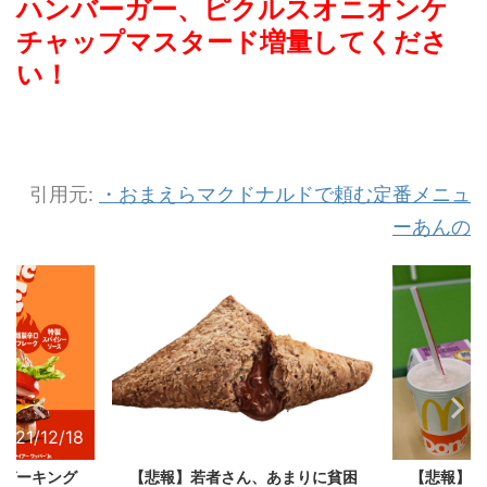
ハンバーガー、ピクルスオニオンケ
チャップマスタード増量してくださ
い！
引用元:
・
おまえらマクドナルドで頼む定番メニュ
ーあんの
2021/12/18
2021/11/28
ーガーキング
【悲報】若者さん、あまりに貧困
【悲報】マ