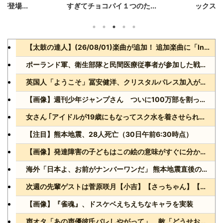
登場...
すぎてチョコパイ１つのた...
ックスト
【太鼓の達人】(26/08/01)楽曲が追加！ 追加楽曲に「ln(guis・tics) / Sephid」「Remnath / ぺのれり」の2曲が登場！！
ポーランド軍、衛生部隊と民間医療従事者が参加した戦場医療訓練を実施！
英国人「ようこそ」冨安健洋、クリスタルパレス加入が決定的に！メディカル検査をパス！現地サポが歓迎！アーセナルファンも祝福！【海外の反応】
【画像】週刊少年ジャンプさん ついに100万部を割ってしまう。何故ジャンプは読まれなくなったのか
女さん ｢アイドルが19歳にもなってスク水を着させられている！｣⇒結果ｗｗｗ
【注目】熊本地震、28人死亡（30日午前6:30時点）
【画像】発達障害の子どもはこの絵の意味がすぐに分からないらしい
海外「日本よ、お前がナンバーワンだ」 熊本地震直後の日本の対応のスピードに世界が衝撃
次週の先輩ゲストは菅原咲月【小吉】【さっちゃん】【乃木坂スター誕生！SIX】【乃木坂46】
【画像】『雀魂』、ドスケベえちえちなキャラを実装
声オタ「あの声優彼氏バレしやがって」 敵「どうせお前とは付き合えないのにｗ」←これ