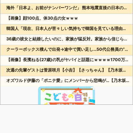
海外「日本よ、お前がナンバーワンだ」 熊本地震直後の日本の対応のスピードに世界が衝撃
【画像】顔100点、体30点の女ｗｗｗ
韓国人「現在、日本人が苦々しい気持ちで韓国を見ている理由がこちら…」→「相当悔しがってるだろうな…（ﾌﾞﾙﾌﾞﾙ」＝韓国の反応
36歳の彼女と結婚したいのに、家族が猛反対。家族から信じられない言葉が飛び出した… 他
クーラーボックス積んで出発→途中で買い足し…50代公務員の“ドライブ”が地獄すぎた 他
【画像】長濱ねる(27歳)の乳がヤバイと話題にｗｗｗｗ1700万バズｗｗｗｗｗｗｗｗｗｗ 他
次週の先輩ゲストは菅原咲月【小吉】【さっちゃん】【乃木坂スター誕生！SIX】【乃木坂46】
オズワルド伊藤の「ポニテ愛」にメンバーから悲鳴が…【乃木坂スター誕生！SIX】【乃木坂46】
Powered by livedoor 相互RSS