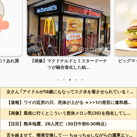
022/6/3
2022/6/3
の？あれ買
【画像】マクドナルドとミスタードーナ
ビッグマ
ツが融合進化した結...
女さん ｢アイドルが19歳にもなってスク水を着させられている！｣⇒結果ｗｗｗ
【速報】ワイの近所の川、死体が上がる → >>1の発言に違和感が多くスレ内も騒然⇒・・！！！
【画像】風俗に行くとこういう恵体メロン乳(35)を指名してしまう奴www
【注目】熊本地震、28人死亡（30日午前6:30時点）
舌を絡ませて、唾液交換して── ちゅっちゅしながらの濃厚エッ画像♪