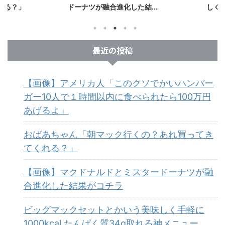
れる？」
ドーナツが融合進化した結...
しく手
最近の投稿
【画像】アメリカ人「このクソでかいハンバー
ガー10人で１時間以内に食べられたら100万円
あげるよ」
おばあちゃん「朝マック行くの？あれ買ってき
てくれる？」
【画像】マクドナルドとミスタードーナツが融
合進化した結果がコチラ
ビッグマックセットとかいう美味しく手軽に
1000kcal たんぱく質34g取れる神メニュー