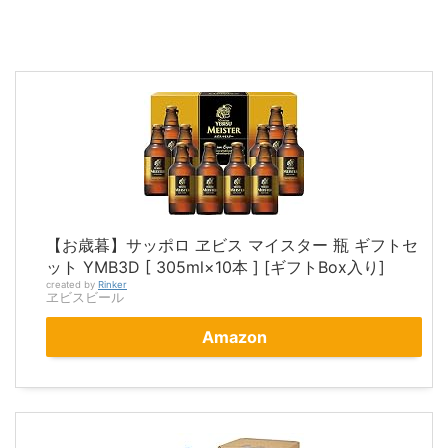
【お歳暮】サッポロ ヱビス マイスター 瓶 ギフトセ
ット YMB3D [ 305ml×10本 ] [ギフトBox入り]
created by
Rinker
ヱビスビール
Amazon