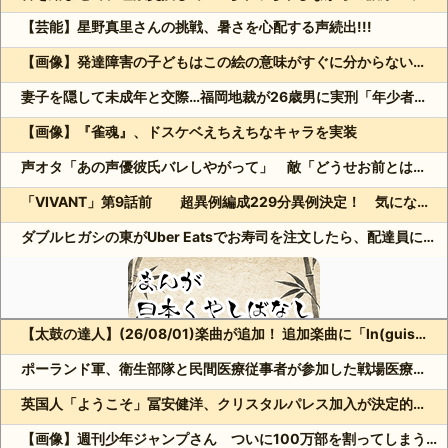
【芸能】星野真里さんの挑戦、暑さを心配する声続出!!!
【画像】発達障害の子どもはこの絵の意味がすぐに分からないらしい
妻子を隠して未成年と交際…福岡地裁が26歳男に実刑「年少者の未熟さにつけ込んだ」
【画像】『雀魂』、ドスケベえちえちなキャラを実装
声オタ「あの声優彼氏バレしやがって」 敵「どうせお前とは付き合えないのにｗ」←これ
「VIVANT」第9話前 超異例編成229分異例決定！ 気になる「裏の裏」黒須（松坂桃李）飛び交う考察
ダブルヒガシの東がUber Eatsでお寿司を注文したら、配達員に全て食べられる!?
【太鼓の達人】(26/08/01)楽曲が追加！ 追加楽曲に「ln(guis・tics) / Sephid」「Remnath / ぺのれり」の2曲が登場！！
Powered by livedoor 相互RSS
ポーランド軍、衛生部隊と民間医療従事者が参加した戦場医療訓練を実施！
英国人「ようこそ」冨安健洋、クリスタルパレス加入が決定的に！メディカル検査をパス！現地サポが歓迎！アーセナルファンも祝福！【海外の反応】
【画像】週刊少年ジャンプさん ついに100万部を割ってしまう。何故ジャンプは読まれなくなったのか