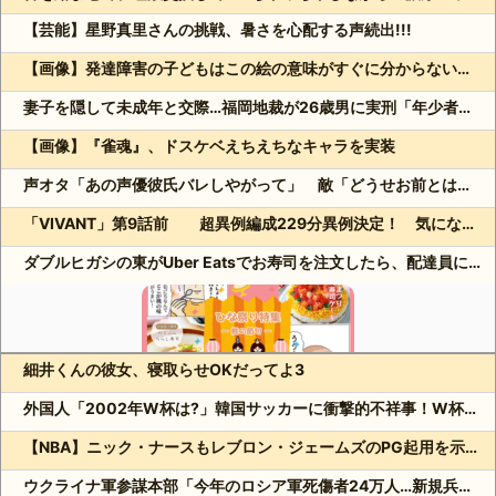
【芸能】星野真里さんの挑戦、暑さを心配する声続出!!!
【画像】発達障害の子どもはこの絵の意味がすぐに分からないらしい
妻子を隠して未成年と交際…福岡地裁が26歳男に実刑「年少者の未熟さにつけ込んだ」
【画像】『雀魂』、ドスケベえちえちなキャラを実装
声オタ「あの声優彼氏バレしやがって」 敵「どうせお前とは付き合えないのにｗ」←これ
「VIVANT」第9話前 超異例編成229分異例決定！ 気になる「裏の裏」黒須（松坂桃李）飛び交う考察
ダブルヒガシの東がUber Eatsでお寿司を注文したら、配達員に全て食べられる!?
細井くんの彼女、寝取らせOKだってよ3
Powered by livedoor 相互RSS
外国人「2002年W杯は?」韓国サッカーに衝撃的不祥事！W杯予選でレフリーへの性的接待発覚！海外騒然！【海外の反応】
【NBA】ニック・ナースもレブロン・ジェームズのPG起用を示唆か
ウクライナ軍参謀本部「今年のロシア軍死傷者24万人…新規兵力の募集規模を上回る」！