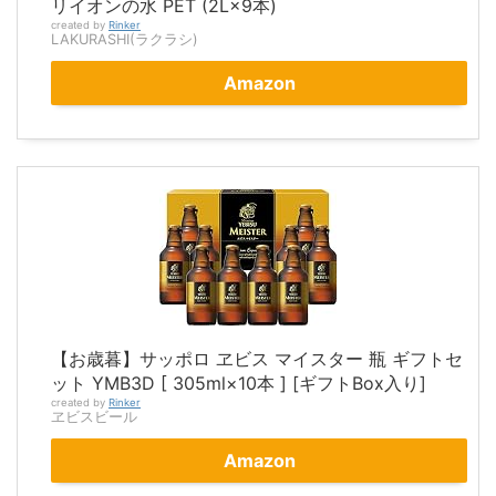
リイオンの水 PET (2L×9本)
created by
Rinker
LAKURASHI(ラクラシ)
Amazon
【お歳暮】サッポロ ヱビス マイスター 瓶 ギフトセ
ット YMB3D [ 305ml×10本 ] [ギフトBox入り]
created by
Rinker
ヱビスビール
Amazon