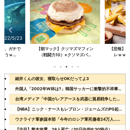
2022/5/23
2021/12/6
船」、ガチで
【朝マック】クソマズマフィン
【悲報】ハ
うｗ...
（戦闘力10）×クソマズパ...
レｗｗｗ
細井くんの彼女、寝取らせOKだってよ3
外国人「2002年W杯は?」韓国サッカーに衝撃的不祥事！W杯予選でレフリーへの性的接待発覚！海外騒然！【海外の反応】
台湾メディア「中国がレアアースを武器に貿易戦争した結果www」
【NBA】ニック・ナースもレブロン・ジェームズのPG起用を示唆か
ウクライナ軍参謀本部「今年のロシア軍死傷者24万人…新規兵力の募集規模を上回る」！
【注目】熊本地震、28人死亡（30日午前6:30時点）