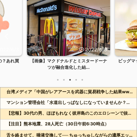
022/6/3
2022/6/3
の？あれ買
【画像】マクドナルドとミスタードーナ
ビッグマ
ツが融合進化した結...
台湾メディア「中国がレアアースを武器に貿易戦争した結果www」
マンション管理会社「水道出しっぱなしになっていませんか？」俺「猫が飲むように常時出してますよ」⇒結果ｗ
【悲報】30代の男、ほぼもれなく彼岸島のこのエロシーンで抜いてる件
【注目】熊本地震、28人死亡（30日午前6:30時点）
舌を絡ませて、唾液交換して── ちゅっちゅしながらの濃厚エッ画像♪