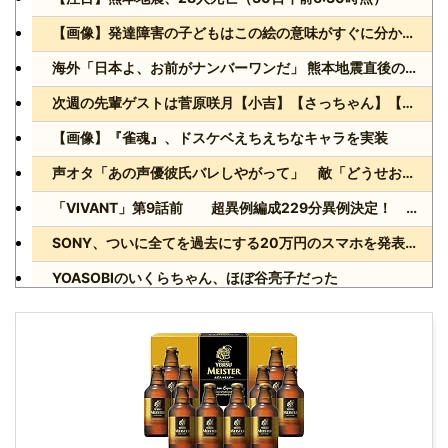
【画像】発達障害の子どもはこの絵の意味がすぐに分からないらしい
海外「日本よ、お前がナンバーワンだ」 熊本地震直後の日本の対応のスピードに世界が衝撃
次週の先輩ゲストは菅原咲月【小吉】【さっちゃん】【乃木坂スター誕生！SIX】【乃木坂46】
【画像】『雀魂』、ドスケベえちえちなキャラを実装
声オタ「あの声優彼氏バレしやがって」 敵「どうせお前とは付き合えないのにｗ」←これ
「VIVANT」第9話前 超異例編成229分異例決定！ 気になる「裏の裏」黒須（松坂桃李）飛び交う考察
SONY、ついに全てを過去にする20万円のスマホを発表wwww
YOASOBIのいくらちゃん、ほぼ谷亮子だった
Powered by livedoor 相互RSS