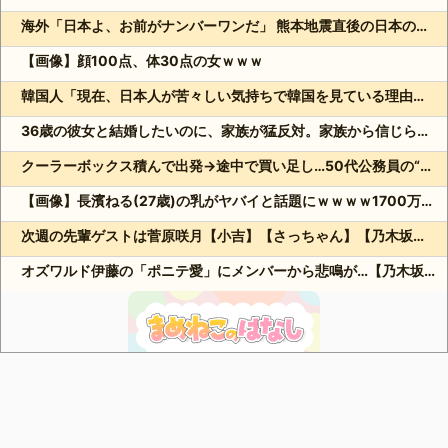
海外「日本よ、お前がナンバーワンだ」 熊本地震直後の日本の対応のスピードに世界が衝撃
【画像】顔100点、体30点の女ｗｗｗ
韓国人「現在、日本人が苦々しい気持ちで韓国を見ている理由がこちら…」→「相当悔しがってるだろうな…（ﾌﾞﾙﾌﾞﾙ」＝韓国の反応
36歳の彼女と結婚したいのに、家族が猛反対。家族から信じられない言葉が飛び出した… 他
クーラーボックス積んで出発→途中で買い足し…50代公務員の“ドライブ”が地獄すぎた 他
【画像】長濱ねる(27歳)の乳がヤバイと話題にｗｗｗｗ1700万バズｗｗｗｗｗｗｗｗｗｗ 他
次週の先輩ゲストは菅原咲月【小吉】【さっちゃん】【乃木坂スター誕生！SIX】【乃木坂46】
オズワルド伊藤の「ポニテ愛」にメンバーから悲鳴が…【乃木坂スター誕生！SIX】【乃木坂46】
Powered by livedoor 相互RSS