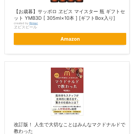
【お歳暮】サッポロ ヱビス マイスター 瓶 ギフトセ
ット YMB3D [ 305ml×10本 ] [ギフトBox入り]
created by
Rinker
ヱビスビール
Amazon
改訂版！ 人生で大切なことはみんなマクドナルドで
教わった