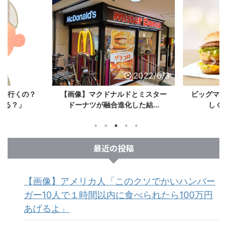
2022/6/3
2022/6/3
ック行くの？
【画像】マクドナルドとミスター
ビッグマッ
れる？」
ドーナツが融合進化した結...
しく手
最近の投稿
【画像】アメリカ人「このクソでかいハンバー
ガー10人で１時間以内に食べられたら100万円
あげるよ」