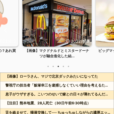
022/6/3
2022/6/3
の？あれ買
【画像】マクドナルドとミスタードーナ
ビッグマ
ツが融合進化した結...
【画像】ローラさん、マジで北京ダックみたいになってた
警視庁の担当者「飯塚幸三を逮捕しなくていい理由を考えるために1000ページもの法解釈書を読んだ」
息子がウザすぎる。こいつのせいで嫁との日々が薄れてるんだけど…初恋のあの時みたいに熱く過ごしたいわ。
【注目】熊本地震、28人死亡（30日午前6:30時点）
舌を絡ませて、唾液交換して── ちゅっちゅしながらの濃厚エッ画像♪