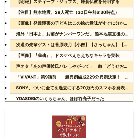
【朗報】スティーブ・ジョブズ、鎌倉仏教を発明する
【注目】熊本地震、28人死亡（30日午前6:30時点）
【画像】発達障害の子どもはこの絵の意味がすぐに分からないらしい
海外「日本よ、お前がナンバーワンだ」 熊本地震直後の日本の対応のスピードに世界が衝撃
次週の先輩ゲストは菅原咲月【小吉】【さっちゃん】【乃木坂スター誕生！SIX】【乃木坂46】
【画像】『雀魂』、ドスケベえちえちなキャラを実装
声オタ「あの声優彼氏バレしやがって」 敵「どうせお前とは付き合えないのにｗ」←これ
「VIVANT」第9話前 超異例編成229分異例決定！ 気になる「裏の裏」黒須（松坂桃李）飛び交う考察
SONY、ついに全てを過去にする20万円のスマホを発表wwww
YOASOBIのいくらちゃん、ほぼ谷亮子だった
Powered by livedoor 相互RSS