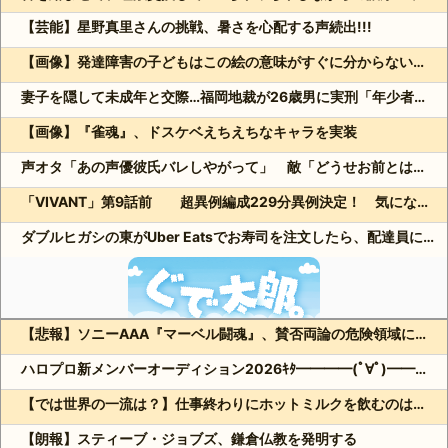
【芸能】星野真里さんの挑戦、暑さを心配する声続出!!!
【画像】発達障害の子どもはこの絵の意味がすぐに分からないらしい
妻子を隠して未成年と交際…福岡地裁が26歳男に実刑「年少者の未熟さにつけ込んだ」
【画像】『雀魂』、ドスケベえちえちなキャラを実装
声オタ「あの声優彼氏バレしやがって」 敵「どうせお前とは付き合えないのにｗ」←これ
「VIVANT」第9話前 超異例編成229分異例決定！ 気になる「裏の裏」黒須（松坂桃李）飛び交う考察
ダブルヒガシの東がUber Eatsでお寿司を注文したら、配達員に全て食べられる!?
【悲報】ソニーAAA『マーベル闘魂』、賛否両論の危険領域にｗｗｗｗｗｗ
Powered by livedoor 相互RSS
ハロプロ新メンバーオーディション2026ｷﾀ━━━━(ﾟ∀ﾟ)━━━━!!
【では世界の一流は？】仕事終わりにホットミルクを飲むのは三流。瞑想するのは二流
【朗報】スティーブ・ジョブズ、鎌倉仏教を発明する