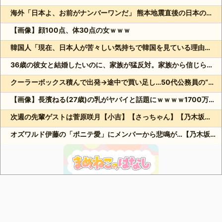
海外「日本よ、お前がナンバーワンだ」 熊本地震直後の日本の対応のスピードに世界が衝撃
【画像】顔100点、体30点の女ｗｗｗ
韓国人「現在、日本人が苦々しい気持ちで韓国を見ている理由がこちら…」→「相当悔しがってるだろうな…（ﾌﾞﾙﾌﾞﾙ」＝韓国の反応
36歳の彼女と結婚したいのに、家族が猛反対。家族から信じられない言葉が飛び出した… 他
クーラーボックス積んで出発→途中で買い足し…50代公務員の“ドライブ”が地獄すぎた 他
【画像】長濱ねる(27歳)の乳がヤバイと話題にｗｗｗｗ1700万バズｗｗｗｗｗｗｗｗｗｗ 他
次週の先輩ゲストは菅原咲月【小吉】【さっちゃん】【乃木坂スター誕生！SIX】【乃木坂46】
オズワルド伊藤の「ポニテ愛」にメンバーから悲鳴が…【乃木坂スター誕生！SIX】【乃木坂46】
Powered by livedoor 相互RSS