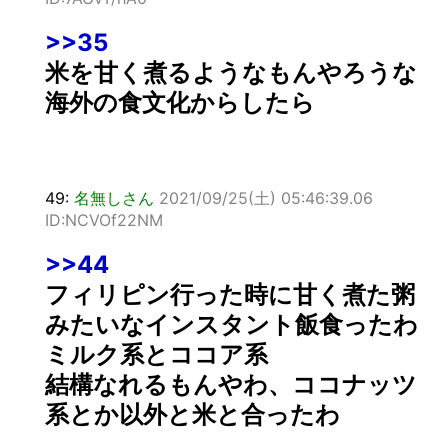
>>35
米を甘く煮るようなもんやろうな
海外の食文化からしたら
49:
名無しさん
2021/09/25(土) 05:46:39.06
ID:NCVOf22NM
>>44
フィリピン行った時に甘く煮た粥
みたいなインスタント飯食ったわ
ミルク系とココア系
結構なれるもんやわ、ココナッツ
系とか以外と米と合ったわ