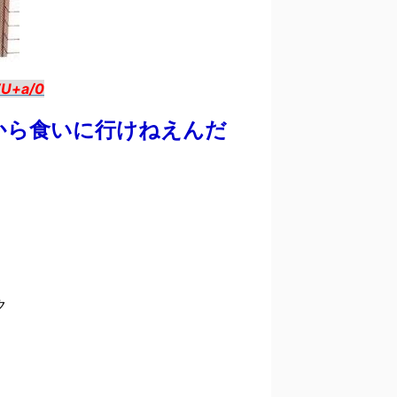
WU+a/0
から食いに行けねえんだ
ク