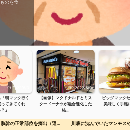
油ものを食
2022/6/3
2022/6/3
ん「朝マック行く
【画像】マクドナルドとミス
ビッグマック
買ってきてくれ
タードーナツが融合進化した
美味しく手軽に10
る？」
結...
京大病院、脳腫瘍ではなく患者の小脳と脳幹の正常部位を摘出（運動と自発呼吸を司る部位） 患者は生き地獄に