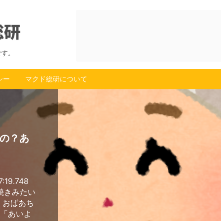
です。
シー
マクド総研について
の？あ
:19.748
川焼きみたい
 おばあち
俺「あいよ