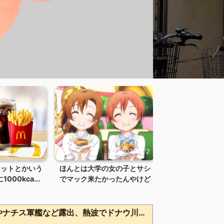
2022/6/3
2022/6/2
セットとかいう
ほんとは大学の女の子とサシ
00kca...
でマック来たかったんやけど
川底に沈んでいたマンモスやナチス軍艦など露出、熱波でドナウ川が歴史的渇水！