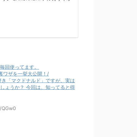
毎回使ってます。
使える裏ワザを一挙大公開！/
好き「マクドナルド」ですが、実は
しょうか？ 今回は、知ってると得
kh/QGw0