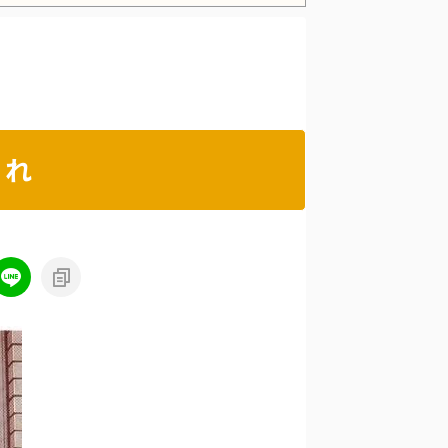
Powered by livedoor 相互RSS
くれ