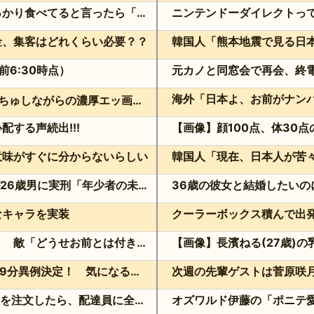
食後のチョコをやめない嫁にお菓子ばっかり食べてると言ったら「ご飯は体の栄養、チョコは心の栄養」と屁理屈言われた。その分ご飯を腹一杯食えばいいじゃん。
ニンテンドーダイレクトっ
金、集客はどれくらい必要？？
前6:30時点）
舌を絡ませて、唾液交換して── ちゅっちゅしながらの濃厚エッ画像♪
する声続出!!!
【画像】顔100点、体30
意味がすぐに分からないらしい
妻子を隠して未成年と交際…福岡地裁が26歳男に実刑「年少者の未熟さにつけ込んだ」
なキャラを実装
声オタ「あの声優彼氏バレしやがって」 敵「どうせお前とは付き合えないのにｗ」←これ
「VIVANT」第9話前 超異例編成229分異例決定！ 気になる「裏の裏」黒須（松坂桃李）飛び交う考察
ダブルヒガシの東がUber Eatsでお寿司を注文したら、配達員に全て食べられる!?