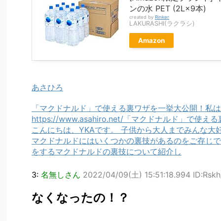
ンの水 PET (2L×9本)
created by
Rinker
LAKURASHI(ラクラシ)
Amazon
あさひろ
「マクドナルド」で使える裏ワザを一挙大公開！私は
https://www.asahiro.net/「マクドナルド」で
こんにちは、YKAです。 子供から大人までみんな大
マクドナルドにはいくつかの裏技があるのをご存じで
をするマクドナルドの裏技について紹介し
3:
名無しさん
2022/04/09(土) 15:51:18.994 ID:Rs
なくなったの！？