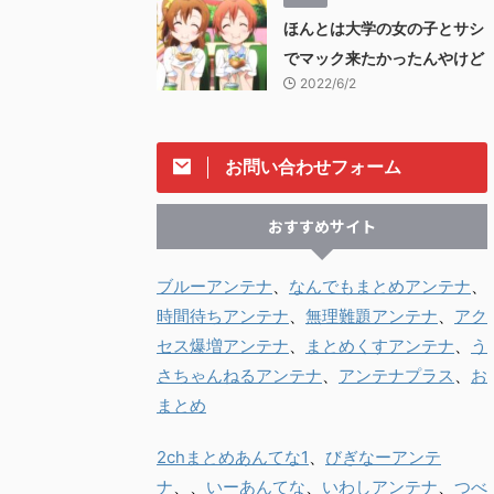
ほんとは大学の女の子とサシ
でマック来たかったんやけど
2022/6/2
お問い合わせフォーム
おすすめサイト
ブルーアンテナ
、
なんでもまとめアンテナ
、
時間待ちアンテナ
、
無理難題アンテナ
、
アク
セス爆増アンテナ
、
まとめくすアンテナ
、
う
さちゃんねるアンテナ
、
アンテナプラス
、
お
まとめ
2chまとめあんてな1
、
びぎなーアンテ
ナ
、、
いーあんてな
、
いわしアンテナ
、
つべ