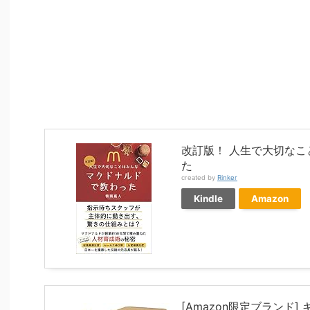
改訂版！ 人生で大切な
た
created by
Rinker
Kindle
Amazon
[Amazon限定ブランド] 