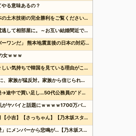
てやる意味あるの？
韓国人「熊本地震で見る日本の土木技術の完全勝利をご覧ください」→「これはすごいわ」「こういうのを見ると日本人は何か適当に作る感じがしない・・・」「あれがまさに経験値である」
元カノと同窓会で再会、終電逃して相部屋に。～お互い結婚間近で浮気セックスしてしまいました～
海外「日本よ、お前がナンバーワンだ」 熊本地震直後の日本の対応のスピードに世界が衝撃
点の女ｗｗｗ
韓国人「現在、日本人が苦々しい気持ちで韓国を見ている理由がこちら…」→「相当悔しがってるだろうな…（ﾌﾞﾙﾌﾞﾙ」＝韓国の反応
36歳の彼女と結婚したいのに、家族が猛反対。家族から信じられない言葉が飛び出した… 他
クーラーボックス積んで出発→途中で買い足し…50代公務員の“ドライブ”が地獄すぎた 他
【画像】長濱ねる(27歳)の乳がヤバイと話題にｗｗｗｗ1700万バズｗｗｗｗｗｗｗｗｗｗ 他
次週の先輩ゲストは菅原咲月【小吉】【さっちゃん】【乃木坂スター誕生！SIX】【乃木坂46】
オズワルド伊藤の「ポニテ愛」にメンバーから悲鳴が…【乃木坂スター誕生！SIX】【乃木坂46】