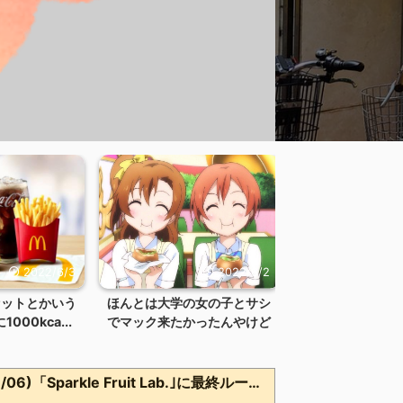
2022/6/3
2022/6/2
セットとかいう
ほんとは大学の女の子とサシ
00kca...
でマック来たかったんやけど
【beatmania IIDX】(26/08/06)「Sparkle Fruit Lab.｣に最終ルームが追加！ 追加楽曲に「サタデーナイト⭐︎ギャロップ」「じぇりー じゅえる ジャングル」「Iridescent Memories」が登場！！