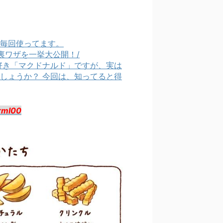
毎回使ってます。
使える裏ワザを一挙大公開！/
好き「マクドナルド」ですが、実は
しょうか？ 今回は、知ってると得
rmI00