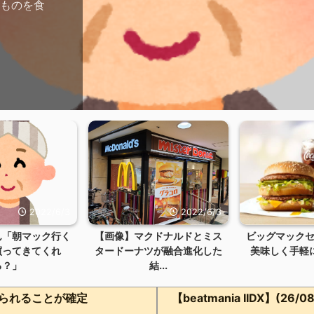
油ものを食
2022/6/3
2022/6/3
ん「朝マック行く
【画像】マクドナルドとミス
ビッグマック
買ってきてくれ
タードーナツが融合進化した
美味しく手軽に10
る？」
結...
られることが確定