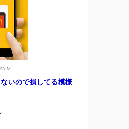
jHVgM
らないので損してる模様
ク