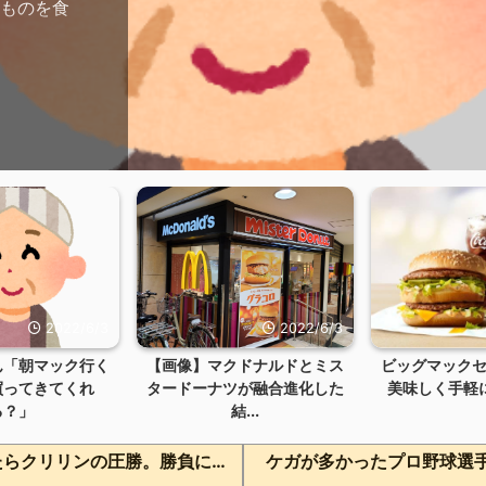
油ものを食
2022/6/3
2022/6/3
ん「朝マック行く
【画像】マクドナルドとミス
ビッグマック
買ってきてくれ
タードーナツが融合進化した
美味しく手軽に10
る？」
結...
有識者「範馬勇次郎とクリリンが戦ったらクリリンの圧勝。勝負にならないぐらい差がある」
ケガが多かったプロ野球選