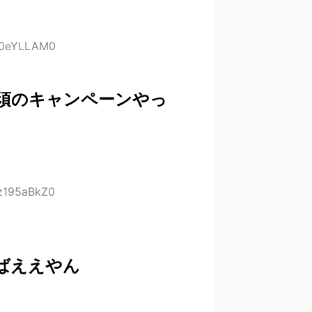
:z0eYLLAM0
須のキャンペーンやっ
:z195aBkZ0
ばええやん