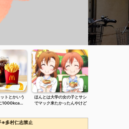
2022/6/3
2022/6/2
セットとかいう
ほんとは大学の女の子とサシ
00kca...
でマック来たかったんやけど
手※多村仁志禁止