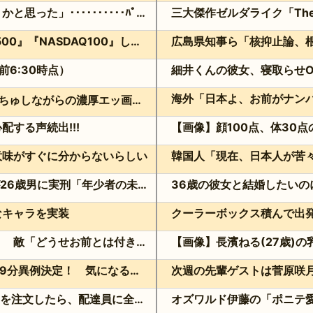
【画像】道頓堀女子「暑すぎて服脱ごうかと思った」･･････････ﾊﾟｼｬｯ！！
【悲報】NISA民、『オルカン』『S&P500』『NASDAQ100』しか買わない
前6:30時点）
細井くんの彼女、寝取らせO
舌を絡ませて、唾液交換して── ちゅっちゅしながらの濃厚エッ画像♪
する声続出!!!
【画像】顔100点、体30
意味がすぐに分からないらしい
妻子を隠して未成年と交際…福岡地裁が26歳男に実刑「年少者の未熟さにつけ込んだ」
なキャラを実装
声オタ「あの声優彼氏バレしやがって」 敵「どうせお前とは付き合えないのにｗ」←これ
「VIVANT」第9話前 超異例編成229分異例決定！ 気になる「裏の裏」黒須（松坂桃李）飛び交う考察
ダブルヒガシの東がUber Eatsでお寿司を注文したら、配達員に全て食べられる!?