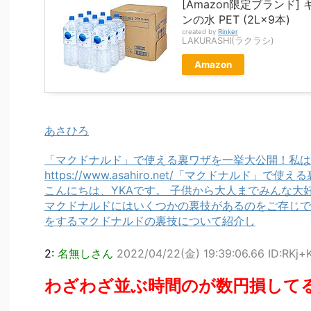
[Amazon限定ブランド] 
ンの水 PET (2L×9本)
created by
Rinker
LAKURASHI(ラクラシ)
Amazon
あさひろ
「マクドナルド」で使える裏ワザを一挙大公開！私は
https://www.asahiro.net/「マクドナルド」で
こんにちは、YKAです。 子供から大人までみんな大
マクドナルドにはいくつかの裏技があるのをご存じで
をするマクドナルドの裏技について紹介し
2:
名無しさん
2022/04/22(金) 19:39:06.66 ID:RKj
わざわざ並ぶ時間のが数円損して