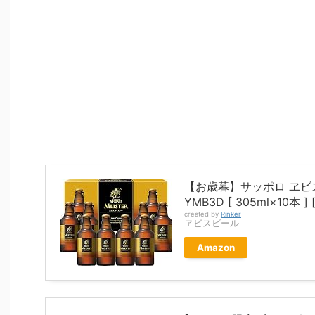
【お歳暮】サッポロ ヱビ
YMB3D [ 305ml×10本 
created by
Rinker
ヱビスビール
Amazon