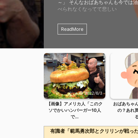
～」 そんなおばあちゃんも今では
べられなくなってて悲しい
ReadMore
2022/6/3
【画像】アメリカ人「このク
おばあちゃ
ソでかいハンバーガー10人
の？あれ
で...