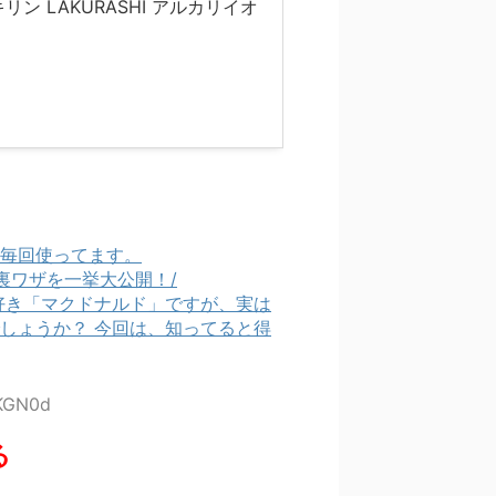
キリン LAKURASHI アルカリイオ
毎回使ってます。
使える裏ワザを一挙大公開！/
好き「マクドナルド」ですが、実は
しょうか？ 今回は、知ってると得
+KGN0d
る