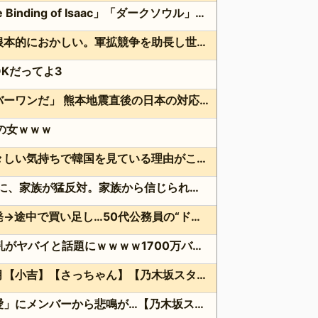
三大傑作ゼルダライク「The Binding of Isaac」「ダークソウル」あとひとつは？
広島県知事ら「核抑止論、根本的におかしい。軍拡競争を助長し世界を不安定化させるだけ」
Kだってよ3
海外「日本よ、お前がナンバーワンだ」 熊本地震直後の日本の対応のスピードに世界が衝撃
点の女ｗｗｗ
韓国人「現在、日本人が苦々しい気持ちで韓国を見ている理由がこちら…」→「相当悔しがってるだろうな…（ﾌﾞﾙﾌﾞﾙ」＝韓国の反応
36歳の彼女と結婚したいのに、家族が猛反対。家族から信じられない言葉が飛び出した… 他
クーラーボックス積んで出発→途中で買い足し…50代公務員の“ドライブ”が地獄すぎた 他
【画像】長濱ねる(27歳)の乳がヤバイと話題にｗｗｗｗ1700万バズｗｗｗｗｗｗｗｗｗｗ 他
次週の先輩ゲストは菅原咲月【小吉】【さっちゃん】【乃木坂スター誕生！SIX】【乃木坂46】
オズワルド伊藤の「ポニテ愛」にメンバーから悲鳴が…【乃木坂スター誕生！SIX】【乃木坂46】