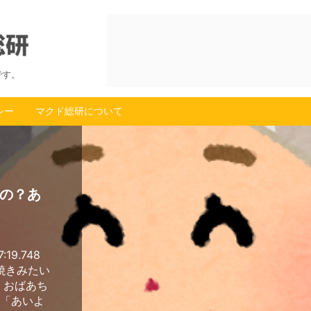
です。
シー
マクド総研について
の？あ
:19.748
川焼きみたい
 おばあち
俺「あいよ