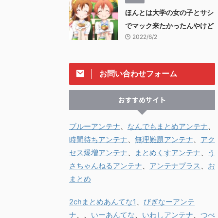
ほんとは大学の女の子とサシ
でマック来たかったんやけど
2022/6/2
お問い合わせフォーム
おすすめサイト
ブルーアンテナ
、
なんでもまとめアンテナ
、
時間待ちアンテナ
、
無理難題アンテナ
、
アク
セス爆増アンテナ
、
まとめくすアンテナ
、
う
さちゃんねるアンテナ
、
アンテナプラス
、
お
まとめ
2chまとめあんてな1
、
びぎなーアンテ
ナ
、、
いーあんてな
、
いわしアンテナ
、
つべ