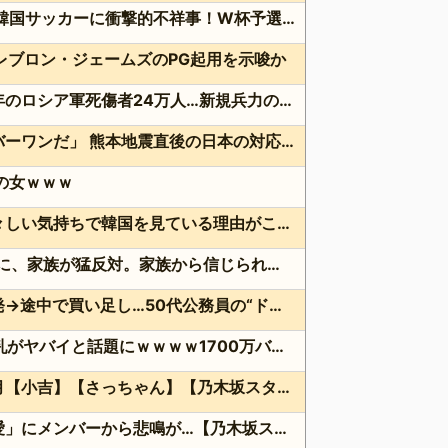
外国人「2002年W杯は?」韓国サッカーに衝撃的不祥事！W杯予選でレフリーへの性的接待発覚！海外騒然！【海外の反応】
レブロン・ジェームズのPG起用を示唆か
ウクライナ軍参謀本部「今年のロシア軍死傷者24万人…新規兵力の募集規模を上回る」！
海外「日本よ、お前がナンバーワンだ」 熊本地震直後の日本の対応のスピードに世界が衝撃
点の女ｗｗｗ
韓国人「現在、日本人が苦々しい気持ちで韓国を見ている理由がこちら…」→「相当悔しがってるだろうな…（ﾌﾞﾙﾌﾞﾙ」＝韓国の反応
36歳の彼女と結婚したいのに、家族が猛反対。家族から信じられない言葉が飛び出した… 他
クーラーボックス積んで出発→途中で買い足し…50代公務員の“ドライブ”が地獄すぎた 他
【画像】長濱ねる(27歳)の乳がヤバイと話題にｗｗｗｗ1700万バズｗｗｗｗｗｗｗｗｗｗ 他
次週の先輩ゲストは菅原咲月【小吉】【さっちゃん】【乃木坂スター誕生！SIX】【乃木坂46】
オズワルド伊藤の「ポニテ愛」にメンバーから悲鳴が…【乃木坂スター誕生！SIX】【乃木坂46】