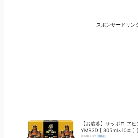
スポンサードリン
【お歳暮】サッポロ ヱビ
YMB3D [ 305ml×10本 
created by
Rinker