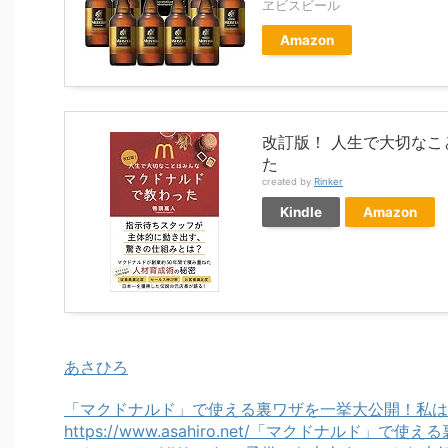
ヱビスビール
Amazon
改訂版！ 人生で大切な
た
created by
Rinker
Kindle
Amazon
あさひろ
「マクドナルド」で使える裏ワザを一挙大公開！私は
https://www.asahiro.net/「マクドナルド」で