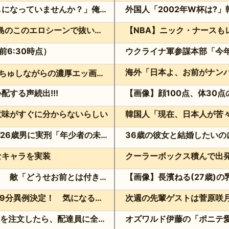
マンション管理会社「水道出しっぱなしになっていませんか？」俺「猫が飲むように常時出してますよ」⇒結果ｗ
【悲報】30代の男、ほぼもれなく彼岸島のこのエロシーンで抜いてる件
【NBA】ニック・ナースも
前6:30時点）
舌を絡ませて、唾液交換して── ちゅっちゅしながらの濃厚エッ画像♪
する声続出!!!
【画像】顔100点、体30
意味がすぐに分からないらしい
妻子を隠して未成年と交際…福岡地裁が26歳男に実刑「年少者の未熟さにつけ込んだ」
なキャラを実装
声オタ「あの声優彼氏バレしやがって」 敵「どうせお前とは付き合えないのにｗ」←これ
「VIVANT」第9話前 超異例編成229分異例決定！ 気になる「裏の裏」黒須（松坂桃李）飛び交う考察
ダブルヒガシの東がUber Eatsでお寿司を注文したら、配達員に全て食べられる!?