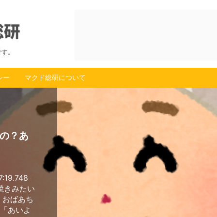
です。
シー
マクド総研について
の？あ
:19.748
川焼きみたい
 おばあち
俺「あいよ