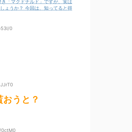
好き「マクドナルド」ですが、実は
しょうか？ 今回は、知ってると得
p53l/0
1JJrT0
貰おうと？
0/0ctM0