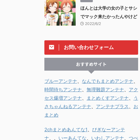
ほんとは大学の女の子とサシ
でマック来たかったんやけど
2022/6/2
お問い合わせフォーム
おすすめサイト
ブルーアンテナ
、
なんでもまとめアンテナ
、
時間待ちアンテナ
、
無理難題アンテナ
、
アク
セス爆増アンテナ
、
まとめくすアンテナ
、
う
さちゃんねるアンテナ
、
アンテナプラス
、
お
まとめ
2chまとめあんてな1
、
びぎなーアンテ
ナ
、、
いーあんてな
、
いわしアンテナ
、
つべ