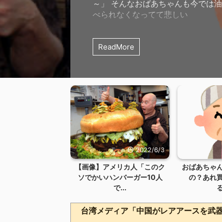
～」 そんなおばあちゃんも今では
べられなくなってて悲しい
ReadMore
2022/6/3
【画像】アメリカ人「このク
おばあちゃ
ソでかいハンバーガー10人
の？あれ
で...
台湾メディア「中国がレアアースを武器