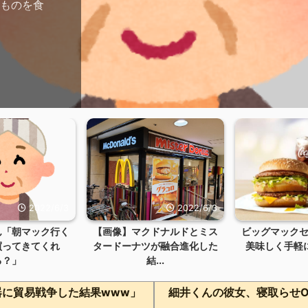
油ものを食
2022/6/3
2022/6/3
ん「朝マック行く
【画像】マクドナルドとミス
ビッグマック
買ってきてくれ
タードーナツが融合進化した
美味しく手軽に10
る？」
結...
に貿易戦争した結果www」
細井くんの彼女、寝取らせO