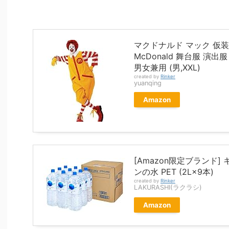
マクドナルド マック 仮
McDonald 舞台服 演
男女兼用 (男,XXL)
created by
Rinker
yuanqing
Amazon
[Amazon限定ブランド] 
ンの水 PET (2L×9本)
created by
Rinker
LAKURASHI(ラクラシ)
Amazon