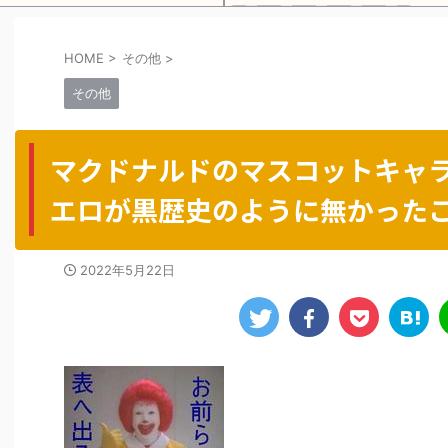
HOME
>
その他
>
Powered by livedoor 相互RSS
その他
マクドナルドのマスコットキャ
エロが黒歴史のように無かった
2022年5月22日