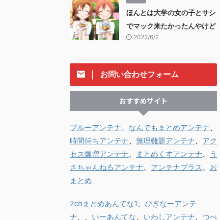
ほんとは大学の女の子とサシ
でマック来たかったんやけど
2022/6/2
お問い合わせフォーム
おすすめサイト
ブルーアンテナ
、
なんでもまとめアンテナ
、
時間待ちアンテナ
、
無理難題アンテナ
、
アク
セス爆増アンテナ
、
まとめくすアンテナ
、
う
さちゃんねるアンテナ
、
アンテナプラス
、
お
まとめ
2chまとめあんてな1
、
びぎなーアンテ
ナ
、、
いーあんてな
、
いわしアンテナ
、
つべ