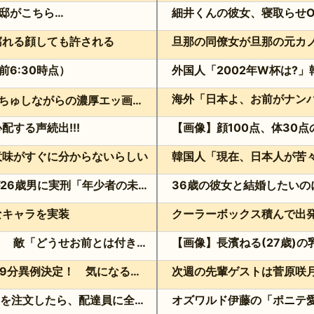
邸がこちら…
細井くんの彼女、寝取らせO
腐れる顔しても許される
前6:30時点）
舌を絡ませて、唾液交換して── ちゅっちゅしながらの濃厚エッ画像♪
する声続出!!!
【画像】顔100点、体30
意味がすぐに分からないらしい
妻子を隠して未成年と交際…福岡地裁が26歳男に実刑「年少者の未熟さにつけ込んだ」
なキャラを実装
声オタ「あの声優彼氏バレしやがって」 敵「どうせお前とは付き合えないのにｗ」←これ
「VIVANT」第9話前 超異例編成229分異例決定！ 気になる「裏の裏」黒須（松坂桃李）飛び交う考察
ダブルヒガシの東がUber Eatsでお寿司を注文したら、配達員に全て食べられる!?