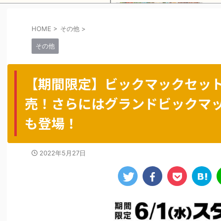
HOME
>
その他
>
Powered by livedoor 相互RSS
その他
【期間限定】ビックマックセット
売！さらにはグランドビックマ
も登場！
2022年5月27日