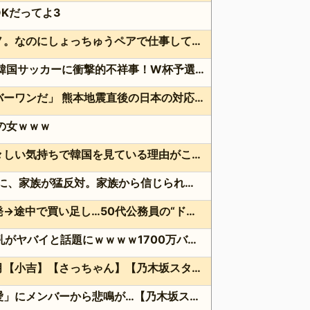
Kだってよ3
旦那の同僚女が旦那の元カノ。なのにしょっちゅうペアで仕事してて遅くまで残業したり二人で出張に行ったり。なんで「今度の出張は一人で行く」って嘘つくのかな
外国人「2002年W杯は?」韓国サッカーに衝撃的不祥事！W杯予選でレフリーへの性的接待発覚！海外騒然！【海外の反応】
海外「日本よ、お前がナンバーワンだ」 熊本地震直後の日本の対応のスピードに世界が衝撃
点の女ｗｗｗ
韓国人「現在、日本人が苦々しい気持ちで韓国を見ている理由がこちら…」→「相当悔しがってるだろうな…（ﾌﾞﾙﾌﾞﾙ」＝韓国の反応
36歳の彼女と結婚したいのに、家族が猛反対。家族から信じられない言葉が飛び出した… 他
クーラーボックス積んで出発→途中で買い足し…50代公務員の“ドライブ”が地獄すぎた 他
【画像】長濱ねる(27歳)の乳がヤバイと話題にｗｗｗｗ1700万バズｗｗｗｗｗｗｗｗｗｗ 他
次週の先輩ゲストは菅原咲月【小吉】【さっちゃん】【乃木坂スター誕生！SIX】【乃木坂46】
オズワルド伊藤の「ポニテ愛」にメンバーから悲鳴が…【乃木坂スター誕生！SIX】【乃木坂46】