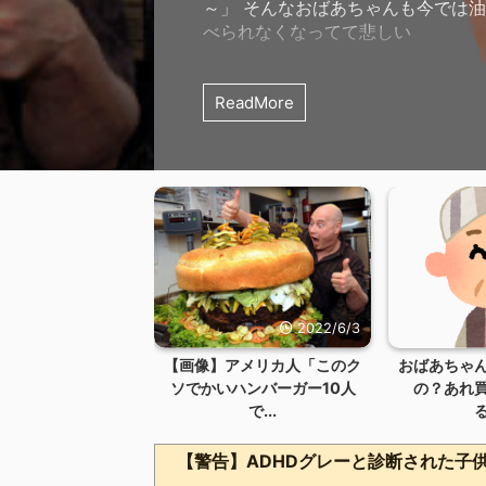
～」 そんなおばあちゃんも今では
べられなくなってて悲しい
ReadMore
2022/6/3
【画像】アメリカ人「このク
おばあちゃ
ソでかいハンバーガー10人
の？あれ
で...