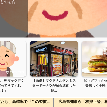
油ものを食
2022/6/3
2022/6/3
ん「朝マック行く
【画像】マクドナルドとミス
ビッグマック
買ってきてくれ
タードーナツが融合進化した
美味しく手軽に10
る？」
結...
【警告】ADHDグレーと診断された子供たち、高確率で『この習慣』をやっていた→！！！