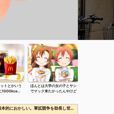
2022/6/3
2022/6/2
セットとかいう
ほんとは大学の女の子とサシ
00kca...
でマック来たかったんやけど
広島県知事ら「核抑止論、根本的におかしい。軍拡競争を助長し世界を不安定化させるだけ」